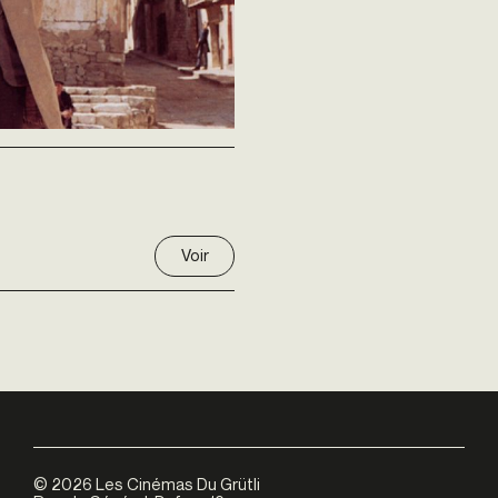
Voir
©
2026
Les Cinémas Du Grütli