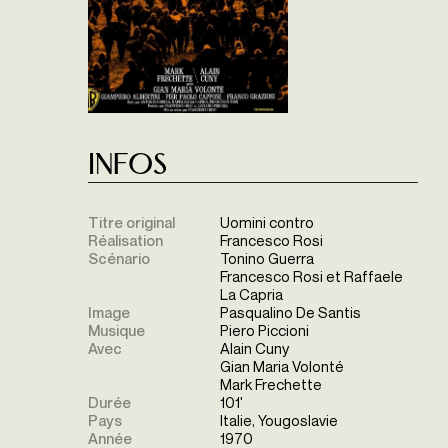
Infos
Titre original
Uomini contro
Réalisation
Francesco Rosi
Scénario
Tonino Guerra
Francesco Rosi et Raffaele
La Capria
Image
Pasqualino De Santis
Musique
Piero Piccioni
Avec
Alain Cuny
Gian Maria Volonté
Mark Frechette
Durée
101'
Pays
Italie, Yougoslavie
Année
1970