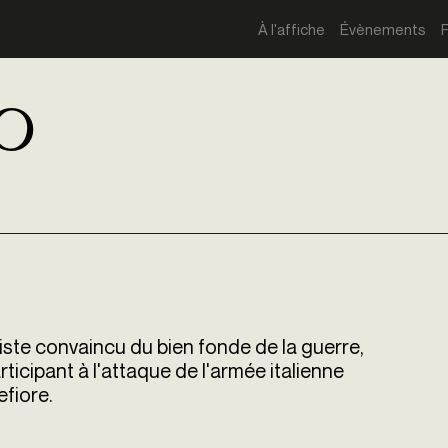
À l'affiche
Évènements
ro
éaliste convaincu du bien fonde de la guerre,
rticipant à l'attaque de l'armée italienne
efiore.