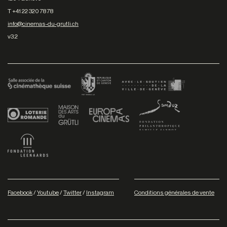
T +41 22 320 78 78
info@cinemas-du-grutli.ch
v3.2
Facebook
/
Youtube
/
Twitter
/
Instagram
Conditions générales de vente