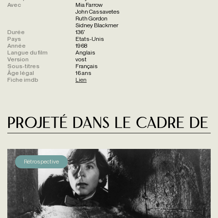
Avec
Mia Farrow
John Cassavetes
Ruth Gordon
Sidney Blackmer
Durée
136'
Pays
Etats-Unis
Année
1968
Langue du film
Anglais
Version
vost
Sous-titres
Français
Âge légal
16 ans
Fiche imdb
Lien
Projeté dans le cadre de
Rétrospective