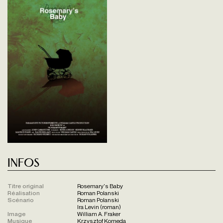
Infos
Titre original
Rosemary's Baby
Réalisation
Roman Polanski
Scénario
Roman Polanski
Ira Levin (roman)
Image
William A. Fraker
Musique
Krzysztof Komeda