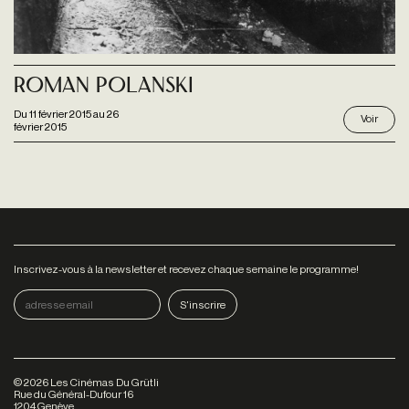
Roman Polanski
Du
11 février 2015
au
26
Voir
février 2015
Inscrivez-vous à la newsletter et recevez chaque semaine le programme!
©
2026
Les Cinémas Du Grütli
Rue du Général-Dufour 16
1204 Genève