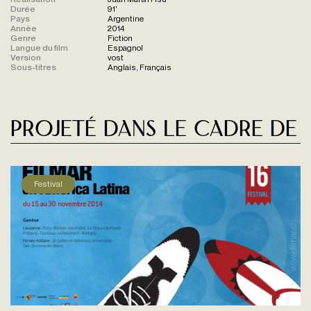
Durée
91'
Pays
Argentine
Année
2014
Genre
Fiction
Langue du film
Espagnol
Version
vost
Sous-titres
Anglais, Français
Projeté dans le cadre de
Festival