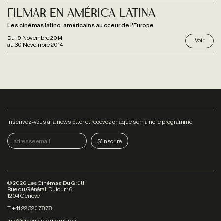
Filmar En América Latina
Les cinémas latino-américains au coeur de l'Europe
Du
19 Novembre 2014
Voir
au
30 Novembre 2014
Inscrivez-vous à la newsletter et recevez chaque semaine le programme!
©
2026
Les Cinémas Du Grütli
Rue du Général-Dufour 16
1204 Genève
T +41 22 320 78 78
info@cinemas-du-grutli.ch