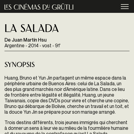
Aller au contenu principal
menu
La salada
De Juan Martín Hsu
Argentine - 2014 - vost - 91'
Synopsis
Huang, Bruno et Yun Jin partagent un même espace dans la
périphérie urbaine de Buenos Aires: celui de La Salada, un
des plus grand marchés noir d’Amérique latine. Dans ce lieu
de frontière entre légalité et illégalité, Huang, un jeune
Taiwanais, copie des DVDs pour vivre et cherche une copine,
Bruno qui débarque de Bolivie, cherche un travail et un toit, et
la douce Yun Jin se prépare pour son mariage arrangé.
Trois destins différents, trois jeunes immigrés qui cherchent
à donner un sens à leur vie au milieu de la fourmilière humaine
et du royaume de la contrefaçon qu’est La Salada.