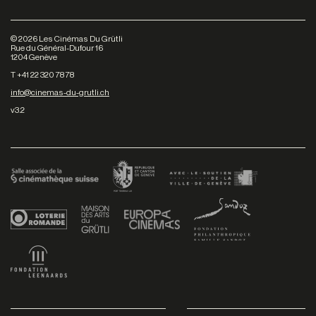
©
2026
Les Cinémas Du Grütli
Rue du Général-Dufour 16
1204 Genève
T +41 22 320 78 78
info@cinemas-du-grutli.ch
v3.2