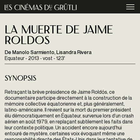
Aller au contenu principal
menu
La muerte de Jaime
Roldos
De Manolo Sarmiento, Lisandra Rivera
Equateur - 2013 - vost - 123'
Synopsis
Retraçant la brève présidence de Jaime Roldós, ce
documentaire participe directement à la construction de la
mémoire collective équatorienne et, plus généralement,
latino-américaine. Il revient sur la mort du premier président
élu démocratiquement en Équateur, survenue lors d’un crash
aérien en août 1979, en replaçant subtilement les faits dans
leur contexte politique. Un accident encore aujourd’hui
entouré de mystère, certaines voix évoquant même une
responsabilité directe des États-Unis dans leur tentative de