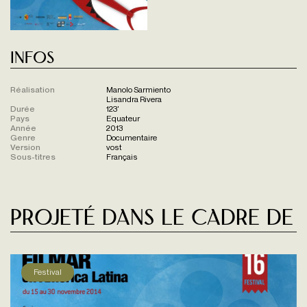
Infos
Réalisation
Manolo Sarmiento
Lisandra Rivera
Durée
123'
Pays
Equateur
Année
2013
Genre
Documentaire
Version
vost
Sous-titres
Français
Projeté dans le cadre de
Festival