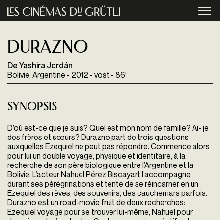
Aller au contenu principal
menu
Durazno
De Yashira Jordán
Bolivie, Argentine - 2012 - vost - 86'
Synopsis
D’où est-ce que je suis? Quel est mon nom de famille? Ai- je
des frères et sœurs? Durazno part de trois questions
auxquelles Ezequiel ne peut pas répondre. Commence alors
pour lui un double voyage, physique et identitaire, à la
recherche de son père biologique entre l’Argentine et la
Bolivie. L’acteur Nahuel Pérez Biscayart l’accompagne
durant ses pérégrinations et tente de se réincarner en un
Ezequiel des rêves, des souvenirs, des cauchemars parfois.
Durazno est un road-movie fruit de deux recherches:
Ezequiel voyage pour se trouver lui-même, Nahuel pour