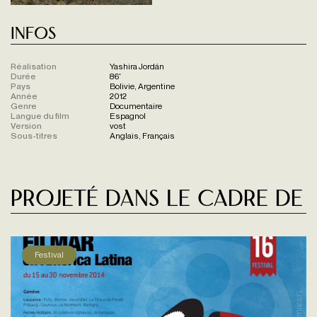
Infos
Réalisation
Yashira Jordán
Durée
86'
Pays
Bolivie, Argentine
Année
2012
Genre
Documentaire
Langue du film
Espagnol
Version
vost
Sous-titres
Anglais, Français
Projeté dans le cadre de
Festival