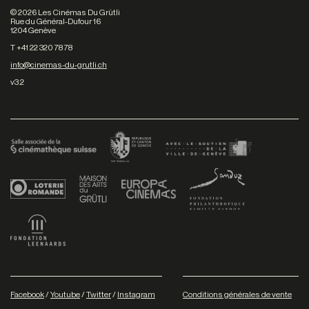
©
2026
Les Cinémas Du Grütli
Rue du Général-Dufour 16
1204 Genève
T +41 22 320 78 78
info@cinemas-du-grutli.ch
v3.2
Facebook
/
Youtube
/
Twitter
/
Instagram
Conditions générales de vente