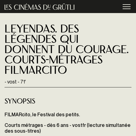
Aller au contenu principal
menu
Leyendas. Des
légendes qui
donnent du courage.
courts-métrages
FILMARcito
- vost - 71'
Synopsis
FILMARcito, le Festival des petits.
Courts métrages - dès 6 ans - vostfr (lecture simultanée
des sous-titres)