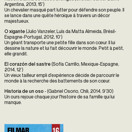
Argentina, 2013, 15’)
Un chevalier masqué part lutter pour défendre son peuple. Il
se lance dans une quête héroïque à travers un décor
majestueux.
O xigante
(Julio Vanzeler, Luís da Matta Almeida, Brésil-
Espagne-Portugal, 2012, 10’)
Un géant transporte une petite fille dans son cœur. Il lui
dessine la nature et lui fait découvrir le monde. Petit à petit,
elle grandit.
El corazón del sastre
(Sofía Carrillo, Mexique-Espagne,
2014, 12’)
Un vieux tailleur empli d’expérience décide de parcourir le
monde à la recherche des battements de son cœur.
Historia de un oso
- (
Gabriel Osorio, Chili, 2014, 9’30)
Un ours rejoue chaque jour l'histoire de sa famille qui lui
manque.