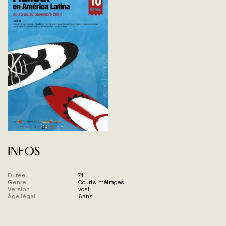
Infos
Durée
71'
Genre
Courts-métrages
Version
vost
Âge légal
6 ans