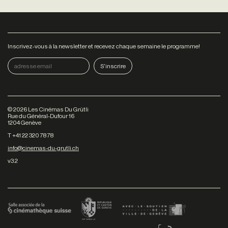
Inscrivez-vous à la newsletter et recevez chaque semaine le programme!
©
2026
Les Cinémas Du Grütli
Rue du Général-Dufour 16
1204 Genève
T +41 22 320 78 78
info@cinemas-du-grutli.ch
v3.2