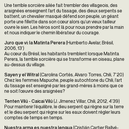
Une terrible sorcière ailée fait trembler des villageois, des
araignées enseignent l’art du tissage, des dieux serpents se
battent, un chevalier masqué défend son peuple, un géant
porte une fillette dans son cœur alors qu’un vieux tailleur
ouvre le sien. Les héros sont là pour nous prendre par la main
et nous indiquer le chemin libérateur du courage.
Juro que vi: la Matinta Perera
(
H
umberto Avelar, Bré
sil,
2006, 13’)
Au cœur du Brésil, les habitants tremblent lorsque Matinta
Perera, la terrible sorcière qui se transforme en oiseau, plane
au-dessus du village.
Sayen y el Witral
(
Carolina Cortés, Alvaro Torres, Chili, 7’20)
Chez les femmes Mapuche, peuple autochtone du Chili, l’art
du tissage est enseigné par les grand-mères à moins que ce
ne soit l’œuvre des araignées?
Tenten Vilú - Caicai Vilú
(
J
. Jímenez Villar, Chili, 2012, 4’39)
Pour maintenir l’équilibre, le dieu serpent qui règne sur la terre
et le dieu serpent qui règne sur les eaux doivent régler leurs
comptes de temps en temps.
Nuestra arma es nuestra lengua
(Cristián Cartier
Ballvé-