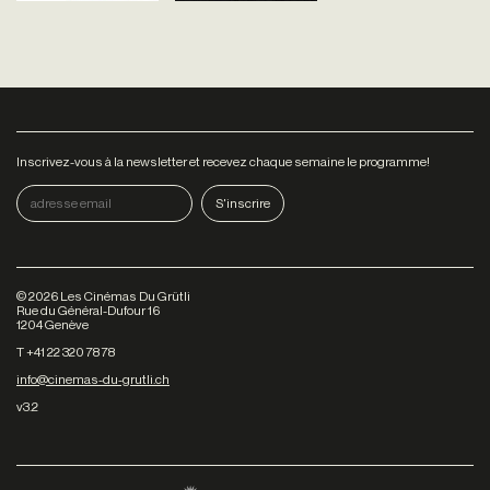
Inscrivez-vous à la newsletter et recevez chaque semaine le programme!
©
2026
Les Cinémas Du Grütli
Rue du Général-Dufour 16
1204 Genève
T +41 22 320 78 78
info@cinemas-du-grutli.ch
v3.2