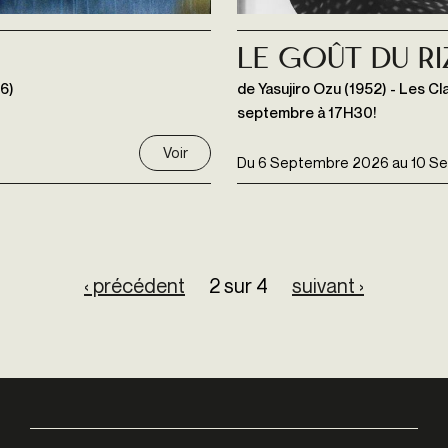
Le Goût du ri
6)
de Yasujiro Ozu (1952) - Les C
septembre à 17H30!
Voir
Du
6 Septembre 2026
au
10 S
‹ précédent
2 sur 4
suivant ›