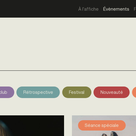
À l'affiche
Évènements
club
Rétrospective
Festival
Nouveauté
Séance spéciale