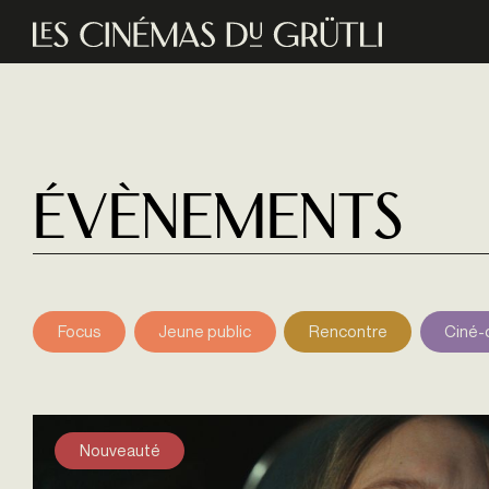
Aller au contenu principal
Évènements
Focus
Jeune public
Rencontre
Ciné-
Nouveauté