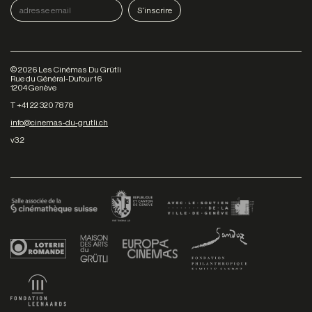
©
2026
Les Cinémas Du Grütli
Rue du Général-Dufour 16
1204 Genève
T +41 22 320 78 78
info@cinemas-du-grutli.ch
v3.2