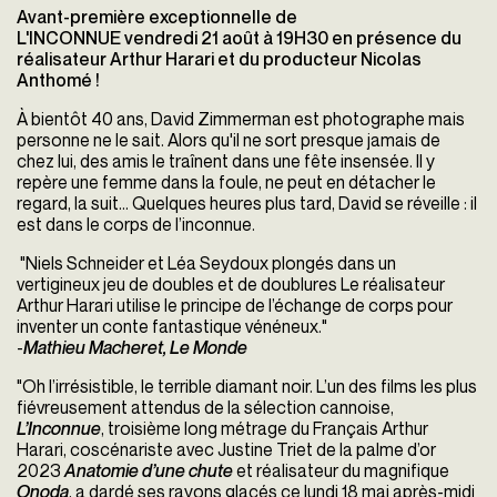
Avant-première exceptionnelle de
L'INCONNUE vendredi 21 août à 19H30 en présence du
réalisateur Arthur Harari et du producteur Nicolas
Anthomé !
À bientôt 40 ans, David Zimmerman est photographe mais
personne ne le sait. Alors qu'il ne sort presque jamais de
chez lui, des amis le traînent dans une fête insensée. Il y
repère une femme dans la foule, ne peut en détacher le
regard, la suit... Quelques heures plus tard, David se réveille : il
est dans le corps de l’inconnue.
"Niels Schneider et Léa Seydoux plongés dans un
vertigineux jeu de doubles et de doublures Le réalisateur
Arthur Harari utilise le principe de l’échange de corps pour
inventer un conte fantastique vénéneux."
-
Mathieu Macheret, Le Monde
"Oh l’irrésistible, le terrible diamant noir. L’un des films les plus
fiévreusement attendus de la sélection cannoise,
L’Inconnue
, troisième long métrage du Français Arthur
Harari, coscénariste avec Justine Triet de la palme d’or
2023
Anatomie d’une chute
et réalisateur du magnifique
Onoda
, a dardé ses rayons glacés ce lundi 18 mai après-midi