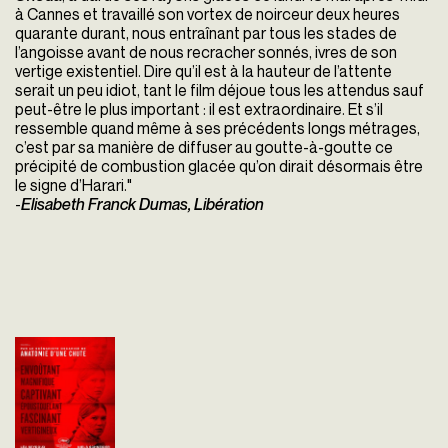
à Cannes et travaillé son vortex de noirceur deux heures
quarante durant, nous entraînant par tous les stades de
l’angoisse avant de nous recracher sonnés, ivres de son
vertige existentiel. Dire qu’il est à la hauteur de l’attente
serait un peu idiot, tant le film déjoue tous les attendus sauf
peut-être le plus important : il est extraordinaire. Et s’il
ressemble quand même à ses précédents longs métrages,
c’est par sa manière de diffuser au goutte-à-goutte ce
précipité de combustion glacée qu’on dirait désormais être
le signe d’Harari."
-
Elisabeth Franck Dumas, Libération
L'Inconnue
Arthur Harari
France - 2026
vofr - 140'
À bientôt 40 ans, David
Zimmerman est photographe
mais personne ne le sait.
Alors qu'il ne sort presque
jamais de chez lui, des amis
le traînent...