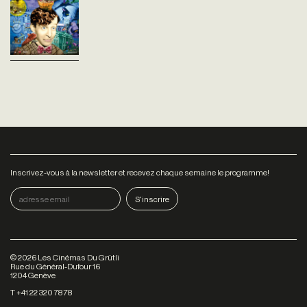
Dès 6 ans Bricolo, génial
inventeur loufoque, nous
entraîne dans des aventures
rocambolesques ! Ses
nouvelles trouvailles ? Un
révolutionnaire...
Inscrivez-vous à la newsletter et recevez chaque semaine le programme!
©
2026
Les Cinémas Du Grütli
Rue du Général-Dufour 16
1204 Genève
T +41 22 320 78 78