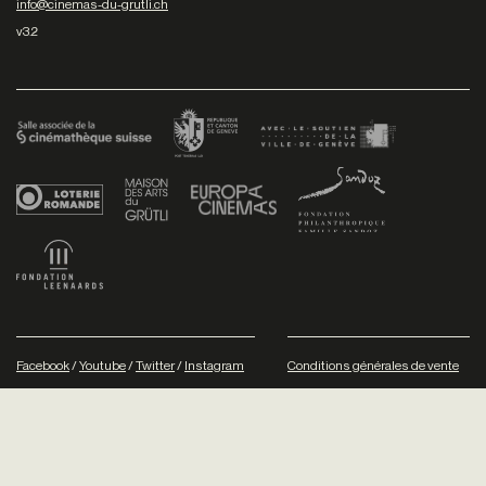
info@cinemas-du-grutli.ch
v3.2
Facebook
/
Youtube
/
Twitter
/
Instagram
Conditions générales de vente
Dev
+P plusproduit
- Design
TWKS