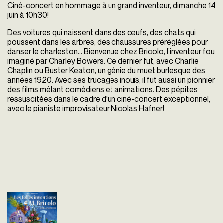
Ciné-concert en hommage à un grand inventeur, dimanche 14
juin à 10h30!
Des voitures qui naissent dans des œufs, des chats qui
poussent dans les arbres, des chaussures préréglées pour
danser le charleston… Bienvenue chez Bricolo, l’inventeur fou
imaginé par Charley Bowers. Ce dernier fut, avec Charlie
Chaplin ou Buster Keaton, un génie du muet burlesque des
années 1920. Avec ses trucages inouïs, il fut aussi un pionnier
des films mêlant comédiens et animations. Des pépites
ressuscitées dans le cadre d'un ciné-concert exceptionnel,
avec le pianiste improvisateur Nicolas Hafner!
Les folles
inventions de M.
Bricolo en ciné-
concert
Charles R. Bowers
Etats-Unis - 1926
vofr - 65'