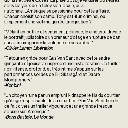
dollars et des excuses. La prise d’otage va durer 63 heures,
sous les yeux de la télévision locale, puis
nationale. L’Amérique se passionne pour cette affaire.
Chacun choisit son camp. Tony est-il un criminel, ou
simplement une victime qui réclame justice ?
"Mêlant empathie et sentiment politique, le cinéaste dresse
le portrait jubilatoire d’un preneur d’otage en rupture de ban
sans jamais ignorer la violence de ses actes."
-
Olivier Lamm, Libération
"Retour en grâce pour Gus Van Sant avec cette satire
grinçante et jouissive inspirée d'une histoire vraie. Ce thriller
noir intense, profond, et très intime s'appuie sur les
performances solides de Bill Skarsgård et Dacre
Montgomery."
-
Konbini
"Un citoyen ruiné par un emprunt kidnappe le fils du courtier
qu’il juge responsable de sa situation. Gus Van Sant tire de
ce fait divers un thriller vigoureux et une grande fresque
sociale sur l’Amérique."
-
Boris Bastide, Le Monde