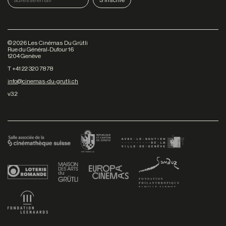
©
2026
Les Cinémas Du Grütli
Rue du Général-Dufour 16
1204 Genève
T +41 22 320 78 78
info@cinemas-du-grutli.ch
v3.2