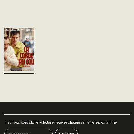
La Corde au cou
Gus Van Sant
Etats-Unis - 2025
vost - 105'
L’histoire vraie de Tony
Kiritsis, un homme ruiné à
cause d’un
emprunt. À Indianapolis, le 8
février 1977, il kidnappe le fils
du courtier...
Inscrivez-vous à la newsletter et recevez chaque semaine le programme!