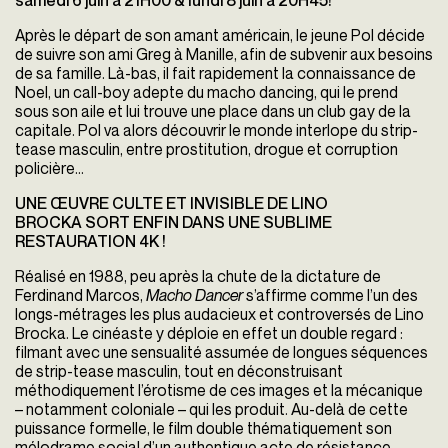
samedi 6 juin à 21H00 & lundi 8 juin à 20H45!
Après le départ de son amant américain, le jeune Pol décide
de suivre son ami Greg à Manille, afin de subvenir aux besoins
de sa famille. Là-bas, il fait rapidement la connaissance de
Noel, un call-boy adepte du macho dancing, qui le prend
sous son aile et lui trouve une place dans un club gay de la
capitale. Pol va alors découvrir le monde interlope du strip-
tease masculin, entre prostitution, drogue et corruption
policière…
UNE ŒUVRE CULTE ET INVISIBLE DE LINO
BROCKA SORT ENFIN DANS UNE SUBLIME
RESTAURATION 4K !
Réalisé en 1988, peu après la chute de la dictature de
Ferdinand Marcos,
Macho Dancer
s’affirme comme l’un des
longs-métrages les plus audacieux et controversés de Lino
Brocka. Le cinéaste y déploie en effet un double regard :
filmant avec une sensualité assumée de longues séquences
de strip-tease masculin, tout en déconstruisant
méthodiquement l’érotisme de ces images et la mécanique
– notamment coloniale – qui les produit. Au-delà de cette
puissance formelle, le film double thématiquement son
mélodrame social d’un authentique acte de résistance