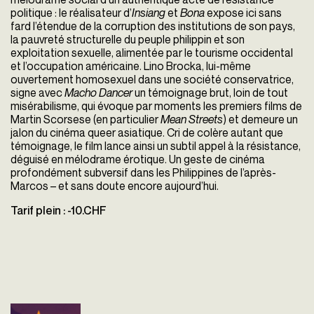
politique : le réalisateur d’
Insiang
et
Bona
expose ici sans
fard l’étendue de la corruption des institutions de son pays,
la pauvreté structurelle du peuple philippin et son
exploitation sexuelle, alimentée par le tourisme occidental
et l’occupation américaine. Lino Brocka, lui-même
ouvertement homosexuel dans une société conservatrice,
signe avec
Macho Dancer
un témoignage brut, loin de tout
misérabilisme, qui évoque par moments les premiers films de
Martin Scorsese (en particulier
Mean Streets
) et demeure un
jalon du cinéma queer asiatique. Cri de colère autant que
témoignage, le film lance ainsi un subtil appel à la résistance,
déguisé en mélodrame érotique. Un geste de cinéma
profondément subversif dans les Philippines de l’après-
Marcos – et sans doute encore aujourd’hui.
Tarif plein : -10.CHF
Macho Dancer
Lino Brocka
Philippines - 1988
vost - 134'