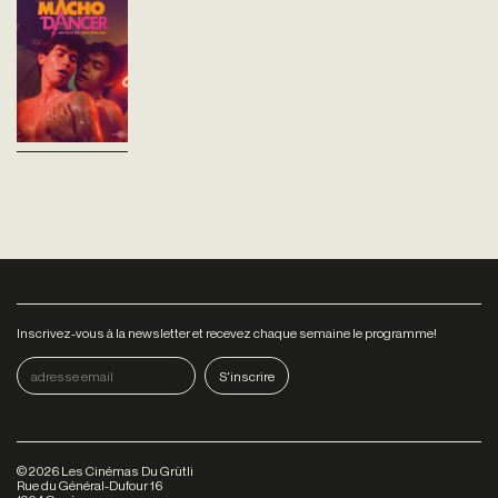
Après le départ de son amant
américain, le jeune Pol décide
de suivre son ami Greg à
Manille, afin de subvenir aux
besoins de sa famille. Là-bas,
il...
Inscrivez-vous à la newsletter et recevez chaque semaine le programme!
©
2026
Les Cinémas Du Grütli
Rue du Général-Dufour 16