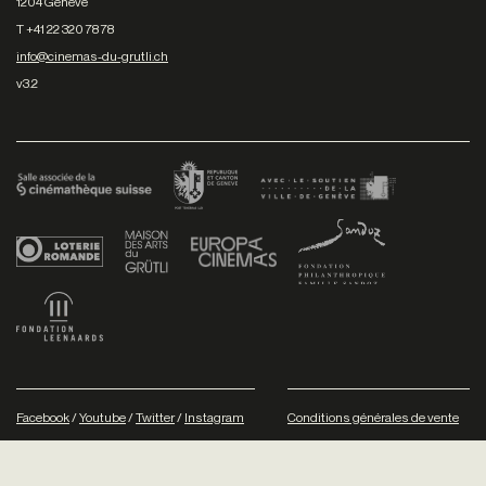
1204 Genève
T +41 22 320 78 78
info@cinemas-du-grutli.ch
v3.2
Facebook
/
Youtube
/
Twitter
/
Instagram
Conditions générales de vente