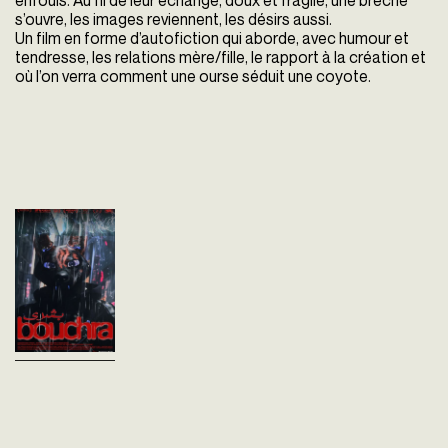
enfouis. Au fil de leur échange, doux et fragile, une brèche
s’ouvre, les images reviennent, les désirs aussi.
Un film en forme d’autofiction qui aborde, avec humour et
tendresse, les relations mère/fille, le rapport à la création et
où l’on verra comment une ourse séduit une coyote.
Bouchra
Meriem Bennani
Etats-Unis - 2025
vost - 83'
Bouchra, 35 ans, cinéaste
marocaine installée à New
York, est paralysée par la peur
de la page blanche. Un appel
de sa mère depuis
Casablanca ravive...