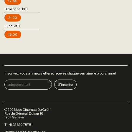
17:45
Dimanche 30.8
21:00
Lundi 31.8
18:00
Inscrivez-vous à la newsletter et recevez chaque semaine le programme!
©
2026
Les Cinémas Du Grütli
Rue du Général-Dufour 16
1204 Genève
T +41 22 320 78 78
info@cinemas-du-grutli.ch