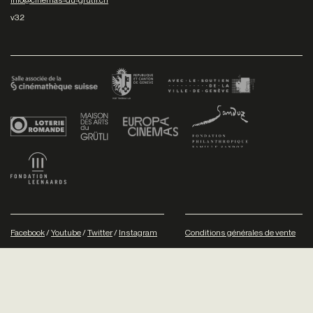
v3.2
Facebook
/
Youtube
/
Twitter
/
Instagram
Conditions générales de vente
Dev
+P plusproduit
- Design
TWKS