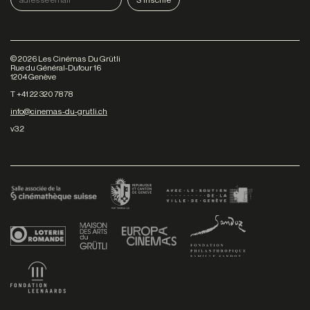
©
2026
Les Cinémas Du Grütli
Rue du Général-Dufour 16
1204 Genève
T +41 22 320 78 78
info@cinemas-du-grutli.ch
v3.2