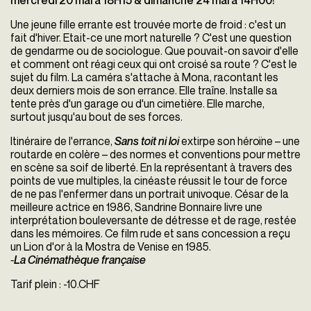
mercredi 20 mai à 18H15 & dimanche 24 mai à 14H00!
Une jeune fille errante est trouvée morte de froid : c'est un
fait d'hiver. Etait-ce une mort naturelle ? C'est une question
de gendarme ou de sociologue. Que pouvait-on savoir d'elle
et comment ont réagi ceux qui ont croisé sa route ? C'est le
sujet du film. La caméra s'attache à Mona, racontant les
deux derniers mois de son errance. Elle traîne. Installe sa
tente près d'un garage ou d'un cimetière. Elle marche,
surtout jusqu'au bout de ses forces.
Itinéraire de l'errance,
Sans toit ni loi
extirpe son héroïne – une
routarde en colère – des normes et conventions pour mettre
en scène sa soif de liberté. En la représentant à travers des
points de vue multiples, la cinéaste réussit le tour de force
de ne pas l'enfermer dans un portrait univoque. César de la
meilleure actrice en 1986, Sandrine Bonnaire livre une
interprétation bouleversante de détresse et de rage, restée
dans les mémoires. Ce film rude et sans concession a reçu
un Lion d'or à la Mostra de Venise en 1985.
-
La Cinémathèque française
Tarif plein : -10.CHF