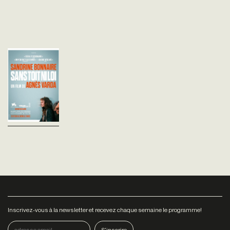
Sans toit ni loi
Agnès Varda
France - 1985
vofr - 105'
Une jeune fille errante est
trouvée morte de froid : c'est
un fait d'hiver. Etait-ce une
mort naturelle ? C'est une
question de gendarme ou de...
Inscrivez-vous à la newsletter et recevez chaque semaine le programme!