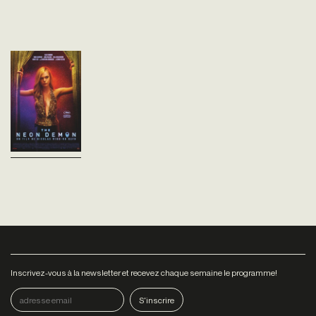
The Neon Demon
Nicolas Winding Refn
Danemark - 2016
vost - 118'
Une jeune fille débarque à Los
Angeles. Son rêve est de
devenir mannequin. Son
ascension fulgurante et sa
pureté suscitent jalousies et
convoitises....
Inscrivez-vous à la newsletter et recevez chaque semaine le programme!