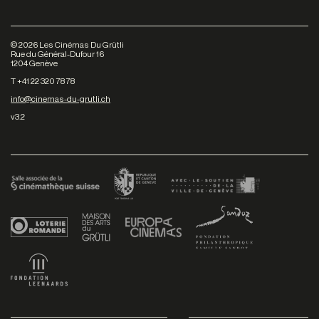
©
2026
Les Cinémas Du Grütli
Rue du Général-Dufour 16
1204 Genève
T +41 22 320 78 78
info@cinemas-du-grutli.ch
v3.2