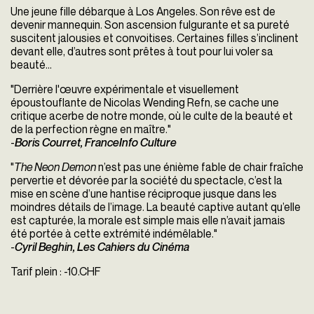
Une jeune fille débarque à Los Angeles. Son rêve est de
devenir mannequin. Son ascension fulgurante et sa pureté
suscitent jalousies et convoitises. Certaines filles s’inclinent
devant elle, d’autres sont prêtes à tout pour lui voler sa
beauté…
"Derrière l'œuvre expérimentale et visuellement
époustouflante de Nicolas Wending Refn, se cache une
critique acerbe de notre monde, où le culte de la beauté et
de la perfection règne en maître."
-
Boris Courret, FranceInfo Culture
"
The Neon Demon
n’est pas une énième fable de chair fraîche
pervertie et dévorée par la société du spectacle, c’est la
mise en scène d’une hantise réciproque jusque dans les
moindres détails de l’image. La beauté captive autant qu’elle
est capturée, la morale est simple mais elle n’avait jamais
été portée à cette extrémité indémêlable."
-
Cyril Beghin, Les Cahiers du Cinéma
Tarif plein : -10.CHF