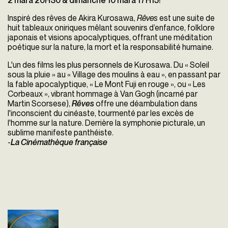
2 mai à 20H30 & dimanche 10 mai à 17H15!
Inspiré des rêves de
Akira Kurosawa
,
Rêves
est une suite de
huit tableaux oniriques mêlant souvenirs d’enfance, folklore
japonais et visions apocalyptiques, offrant une méditation
poétique sur la nature, la mort et la responsabilité humaine.
L'un des films les plus personnels de Kurosawa. Du « Soleil
sous la pluie » au « Village des moulins à eau », en passant par
la fable apocalyptique, « Le Mont Fuji en rouge », ou « Les
Corbeaux », vibrant hommage à Van Gogh (incarné par
Martin Scorsese),
Rêves
offre une déambulation dans
l'inconscient du cinéaste, tourmenté par les excès de
l'homme sur la nature. Derrière la symphonie picturale, un
sublime manifeste panthéiste.
-
La Cinémathèque française
Rêves
Akira Kurosawa
Japon - 1989
vost - 119'
Inspiré des rêves de Akira