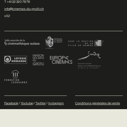
T +41 22 320 78 78
info@cinemas-du-grutli.ch
v3.2
Facebook
/
Youtube
/
Twitter
/
Instagram
Conditions générales de vente
Dev
+P plusproduit
- Design
TWKS