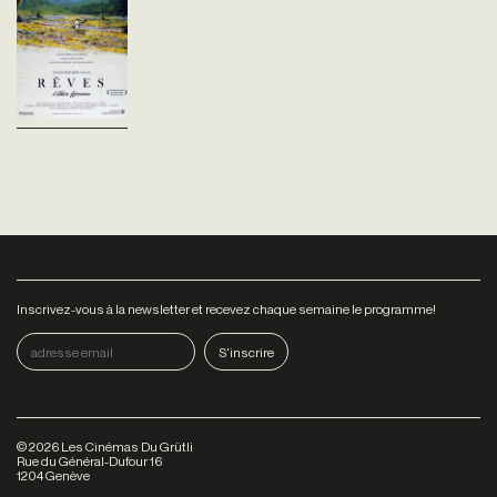
Kurosawa, Rêves est une
suite de huit tableaux
oniriques mêlant souvenirs
d’enfance, folklore japonais et...
Inscrivez-vous à la newsletter et recevez chaque semaine le programme!
©
2026
Les Cinémas Du Grütli
Rue du Général-Dufour 16
1204 Genève