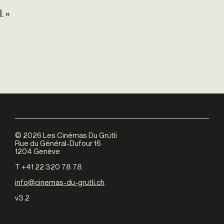
. »
©
2026
Les Cinémas Du Grütli
Rue du Général-Dufour 16
1204 Genève
T +41 22 320 78 78
info@cinemas-du-grutli.ch
v3.2