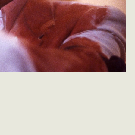
The Killer
John Woo
!
Hong Kong - 1989
vost - 111'
Jeff est un tueur