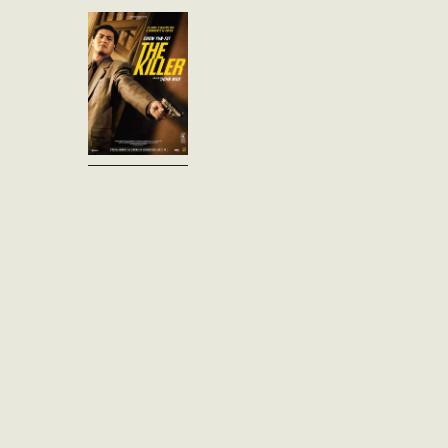
professionnel. Lors de
l'exécution d'un contrat, il
blesse accidentellement aux
yeux une jeune chanteuse,
Jenny. Rongé par le...