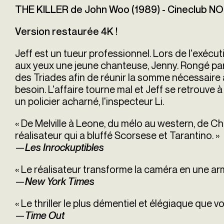
THE KILLER de John Woo (1989) - Cineclub NO
Version restaurée 4K !
Jeff est un tueur professionnel. Lors de l'exécut
aux yeux une jeune chanteuse, Jenny. Rongé par l
des Triades afin de réunir la somme nécessaire 
besoin. L'affaire tourne mal et Jeff se retrouve à
un policier acharné, l'inspecteur Li.
« De Melville à Leone, du mélo au western, de 
réalisateur qui a bluffé Scorsese et Tarantino. »
—
Les Inrockuptibles
« Le réalisateur transforme la caméra en une ar
—
New York Times
« Le thriller le plus démentiel et élégiaque que v
—
Time Out