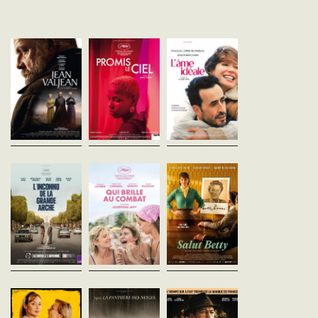
Jean Valjean
Promis le ciel
L'Âme idéale
Éric Besnard
Erige Sehiri
Alice Vial
France - 2025
France - 2025
France - 2025
vofr - 98'
vost - 92'
vofr - 98'
1815. Jean Valjean sort du
Marie, pasteure ivoirienne et
Elsa, médecin, cache au
bagne, brisé, rejeté de tous.
ancienne journaliste, vit à
du monde qu’elle voit les
Errant sans but, il trouve
Tunis. Elle héberge Naney,
morts et les aide à "pass
refuge chez un homme
une jeune mère en quête d'un
l’autre côté". Convaincue
d’Église, sa sœur et leur
avenir meilleur, et Jolie, une...
son don provoque le rejet
servante. Face à...
elle...
L'Inconnu de la
Qui brille au
Salut Betty
grande arche
combat
Pierre Monnard
Suisse - 2025
Stéphane Demoustier
Joséphine Japy
vf - 110'
France - 2025
France - 2025
vofr - 107'
vofr - 100'
En 1956, la rédactrice
publicitaire Emmi Creol
1982. Mitterrand lance un
La famille Roussier vit dans
invente le personnage fic
concours d’architecture sans
un équilibre fragile autour de
Betty Bossi, qui devient
précédent pour la
Bertille, la sœur cadette,
rapidement une icône de
construction d’un
atteinte d’un handicap lourd
cuisine suisse....
édifice emblématique dans
au diagnostic incertain...
l’axe de l’Arc de...
La Pire Mère au
Le Chant des
L'Affaire Bojars
monde
forêts
Jean-Paul Salomé
France - 2025
Pierre Mazingarbe
Vincent Munier
vofr - 129'
France - 2025
France - 2025
vofr - 90'
vofr - 95'
Jan Bojarski, jeune ingé