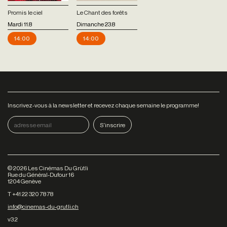
Promis le ciel
Le Chant des forêts
Mardi 11.8
Dimanche 23.8
14:00
14:00
Inscrivez-vous à la newsletter et recevez chaque semaine le programme!
©
2026
Les Cinémas Du Grütli
Rue du Général-Dufour 16
1204 Genève
T +41 22 320 78 78
info@cinemas-du-grutli.ch
v3.2