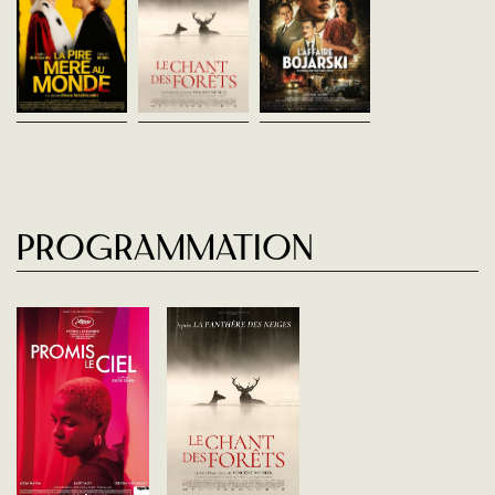
polonais, se réfugie en 
Louise de Pileggi, brillante
Après La Panthère des
pendant la guerre. Il y uti
substitut du procureur, a
neiges, Vincent Munier nous
ses dons pour fabriquer
toujours eu des relations
invite au coeur des forêts des
faux papiers pendant l’...
compliquées avec sa mère
Vosges. C’est ici qu’il a tout
Judith qu’elle n’a pas vue
appris grâce à son père
depuis 15 ans....
Michel,...
Programmation