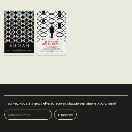
Shoah
Je n’avais que le
Claude Lanzmann
néant - Shoah par
France - 1985
Lanzmann
vost - 550'
Guillaume Ribot
France - 2025
Entracte de 30
vost - 94'
minutesRégulièrement
classé parmi les 100
La réalisation du film Shoah
meilleurs films de l’histoire
de Claude Lanzmann est une
du septième art, Shoah est
aventure en elle-même.
une expérience de vie...
Douze années de travail, des
milliers d’heures de
préparation, des...
Inscrivez-vous à la newsletter et recevez chaque semaine le programme!