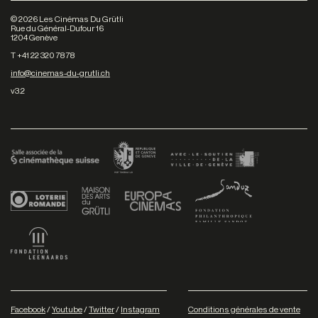
©
2026
Les Cinémas Du Grütli
Rue du Général-Dufour 16
1204 Genève
T +41 22 320 78 78
info@cinemas-du-grutli.ch
v3.2
Facebook
/
Youtube
/
Twitter
/
Instagram
Conditions générales de vente