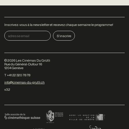
Inscrivez-vous à la newsletter et recevez chaque semaine le programme!
©
2026
Les Cinémas Du Grütli
Rue du Général-Dufour 16
1204 Genève
T +41 22 320 78 78
info@cinemas-du-grutli.ch
v3.2