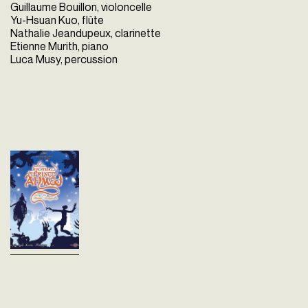
Guillaume Bouillon, violoncelle
Yu-Hsuan Kuo, flûte
Nathalie Jeandupeux, clarinette
Etienne Murith, piano
Luca Musy, percussion
Ciné-concert: Les
Aventures Du
Prince Ahmed
Lotte Reiniger
Allemagne - 1926
- 65'
DÈS 6 ANSLe ciné-concert
est complet! Dans un
royaume d'Orient, le jour de
l'anniversaire du calife, son
fils Ahmed enfourche le
cheval ailé qu'...