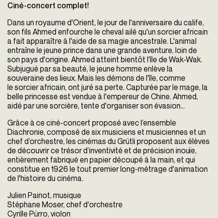
Ciné-concert complet!
Dans un royaume d'Orient, le jour de l'anniversaire du calife,
son fils Ahmed enfourche le cheval ailé qu'un sorcier africain
a fait apparaître à l'aide de sa magie ancestrale. L'animal
entraîne le jeune prince dans une grande aventure, loin de
son pays d'origine. Ahmed atteint bientôt l'île de Wak-Wak.
Subjugué par sa beauté, le jeune homme enlève la
souveraine des lieux. Mais les démons de l'île, comme
le sorcier africain, ont juré sa perte. Capturée par le mage, la
belle princesse est vendue à l'empereur de Chine. Ahmed,
aidé par une sorcière, tente d'organiser son évasion...
Grâce à ce ciné-concert proposé avec l’ensemble
Diachronie, composé de six musiciens et musiciennes et un
chef d’orchestre, les cinémas du Grütli proposent aux élèves
de découvrir ce trésor d’inventivité et de précision inouïe,
entièrement fabriqué en papier découpé à la main, et qui
constitue en 1926 le tout premier long-métrage d'animation
de l'histoire du cinéma.
Julien Painot, musique
Stéphane Moser, chef d'orchestre
Cyrille Pürro, violon