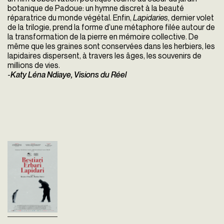
botanique de Padoue: un hymne discret à la beauté
réparatrice du monde végétal. Enfin,
Lapidaries
, dernier volet
de la trilogie, prend la forme d’une métaphore filée autour de
la transformation de la pierre en mémoire collective. De
même que les graines sont conservées dans les herbiers, les
lapidaires dispersent, à travers les âges, les souvenirs de
millions de vies.
-
Katy Léna Ndiaye, Visions du Réel
Bestiaries, Herbaria,
Lapidaries
Massimo D'Anolfi
Italie - 2025
vost - 205'
Bestiaries, Herbaria,
Lapidaries est un
éblouissant film-essai
pouvant évoquer le cabinet de
curiosité. En trois temps et
registres, le film...