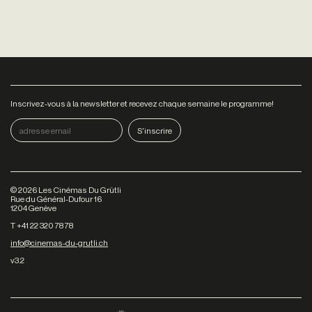
Inscrivez-vous à la newsletter et recevez chaque semaine le programme!
©
2026
Les Cinémas Du Grütli
Rue du Général-Dufour 16
1204 Genève
T +41 22 320 78 78
info@cinemas-du-grutli.ch
v3.2