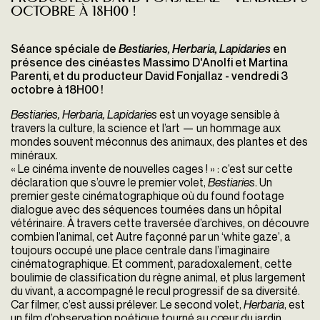
octobre à 18H00 !
Séance spéciale de
Bestiaries, Herbaria, Lapidaries
en
présence des cinéastes Massimo D'Anolfi et Martina
Parenti, et du producteur
David Fonjallaz
- vendredi 3
octobre à 18H00 !
Bestiaries, Herbaria, Lapidaries
est un voyage sensible à
travers la culture, la science et l’art — un hommage aux
mondes souvent méconnus des animaux, des plantes et des
minéraux.
« Le cinéma invente de nouvelles cages ! » : c’est sur cette
déclaration que s’ouvre le premier volet,
Bestiaries
. Un
premier geste cinématographique où du found footage
dialogue avec des séquences tournées dans un hôpital
vétérinaire. À travers cette traversée d’archives, on découvre
combien l’animal, cet Autre façonné par un ‘white gaze’, a
toujours occupé une place centrale dans l’imaginaire
cinématographique. Et comment, paradoxalement, cette
boulimie de classification du règne animal, et plus largement
du vivant, a accompagné le recul progressif de sa diversité.
Car filmer, c’est aussi prélever. Le second volet,
Herbaria
, est
un film d’observation poétique tourné au cœur du jardin