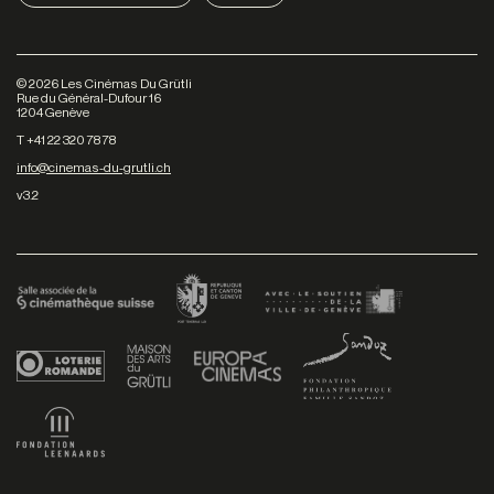
©
2026
Les Cinémas Du Grütli
Rue du Général-Dufour 16
1204 Genève
T +41 22 320 78 78
info@cinemas-du-grutli.ch
v3.2