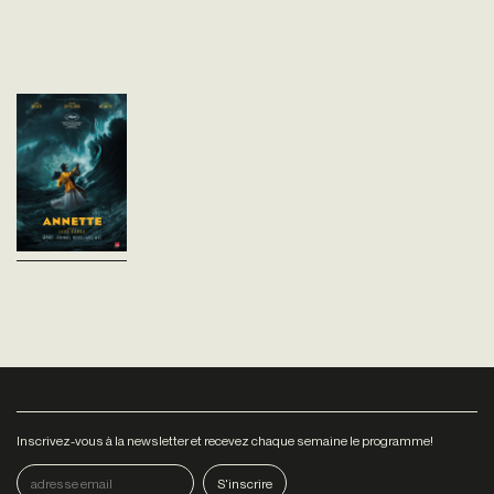
Annette
Leos Carax
France - 2021
vost - 141'
Los Angeles, de nos jours.
Henry est un comédien de
stand-up à l’humour féroce et
Ann une cantatrice de
renommée internationale.
Ensemble, sous le...
Inscrivez-vous à la newsletter et recevez chaque semaine le programme!