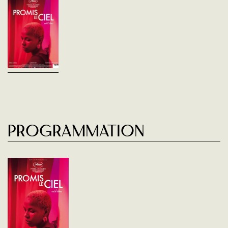
Marie, pasteure ivoirienne et
ancienne journaliste, vit à
Tunis. Elle héberge Naney,
une jeune mère en quête d'un
avenir meilleur, et Jolie, une...
Programmation