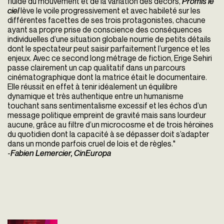
fluide du mouvement et de la variation des décors,
Promis le
ciel
lève le voile progressivement et avec habileté sur les
différentes facettes de ses trois protagonistes, chacune
ayant sa propre prise de conscience des conséquences
individuelles d’une situation globale nourrie de petits détails
dont le spectateur peut saisir parfaitement l’urgence et les
enjeux. Avec ce second long métrage de fiction, Erige Sehiri
passe clairement un cap qualitatif dans un parcours
cinématographique dont la matrice était le documentaire.
Elle réussit en effet à tenir idéalement un équilibre
dynamique et très authentique entre un humanisme
touchant sans sentimentalisme excessif et les échos d’un
message politique empreint de gravité mais sans lourdeur
aucune, grâce au filtre d’un microcosme et de trois héroïnes
du quotidien dont la capacité à se dépasser doit s’adapter
dans un monde parfois cruel de lois et de règles."
-
Fabien Lemercier, CinEuropa
Promis le ciel
Erige Sehiri
France - 2025
vost - 92'