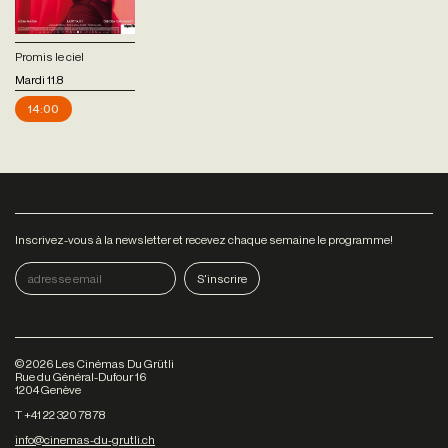
Promis le ciel
Mardi 11.8
14:00
Inscrivez-vous à la newsletter et recevez chaque semaine le programme!
©
2026
Les Cinémas Du Grütli
Rue du Général-Dufour 16
1204 Genève
T +41 22 320 78 78
info@cinemas-du-grutli.ch