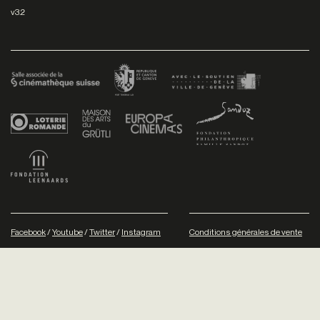
v3.2
Facebook
/
Youtube
/
Twitter
/
Instagram
Conditions générales de vente
Dev
+P plusproduit
- Design
TWKS