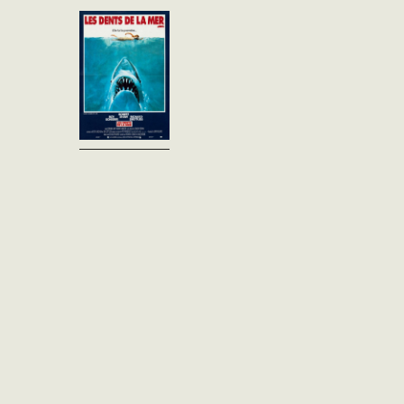
À quelques jours du début de
la saison estivale, les
habitants de la petite station
balnéaire d'Amity sont mis
en émoi par la découverte sur
le...