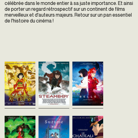
célébrée dans le monde entier à sa juste importance. Et ainsi
de porter un regard rétrospectif sur un continent de films
merveilleux
et d'auteurs majeurs. Retour sur un pan essentiel
de l'histoire du cinéma !
Millennium
Steamboy
Belle
actress
Katsuhiro Ôtomo
Mamoru Hosoda
Japon - 2004
Japon - 2021
Satoshi Kon
vost - 126'
vost - 122'
Japon - 2001
vost - 88'
En 1851, à l'époque de
Dans la vie réelle, Suzu 
l'Angleterre victorienne, Ray,
une adolescente comple
Lorsque les prestigieux
un gamin surdoué, réussit à
coincée dans sa petite vi
studios de cinéma Ginei font
maîtriser une nouvelle
montagne avec son père
faillite, une chaîne de
invention ultra puissante et
Mais dans le monde virt
télévision commande un
dévastatrice et...
U, Suzu...
documentaire et mandate
deux journalistes pour...
Arrietty, le petit
Suzume
Le Château
monde des
Makoto Shinkai
ambulant
Japon - 2022
chapardeurs (VF)
Hayao Miyazaki
vost - 122'
Japon - 2005
Hiromasa Yonebayashi
vost - 119'
Japon - 2010
Dans une petite ville paisible
vf - 94'
de Kyushu, une jeune fille de
La jeune Sophie, 18 ans,
17 ans, Suzume, rencontre un
travaille inlassablemen
Dès 5 ansDans la banlieue de