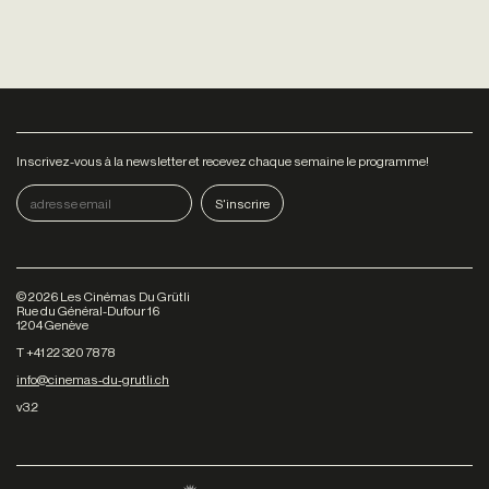
Inscrivez-vous à la newsletter et recevez chaque semaine le programme!
©
2026
Les Cinémas Du Grütli
Rue du Général-Dufour 16
1204 Genève
T +41 22 320 78 78
info@cinemas-du-grutli.ch
v3.2