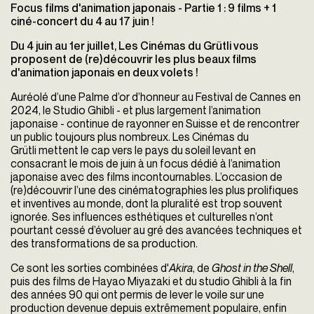
Focus films d'animation japonais - Partie 1 : 9 films + 1
ciné-concert du 4 au 17 juin !
Du 4 juin au 1er juillet, Les Cinémas du Grütli vous
proposent de (re)découvrir les plus beaux films
d'animation japonais en deux volets !
Auréolé d’une Palme d’or d’honneur au Festival de Cannes en
2024, le Studio Ghibli - et plus largement l’animation
japonaise - continue de rayonner en Suisse et de rencontrer
un public toujours plus nombreux. Les Cinémas du
Grütli mettent le cap vers le pays du soleil levant en
consacrant le mois de juin à un focus dédié à l’animation
japonaise avec des films incontournables. L’occasion de
(re)découvrir l’une des cinématographies les plus prolifiques
et inventives au monde, dont la pluralité est trop souvent
ignorée. Ses influences esthétiques et culturelles n’ont
pourtant cessé d’évoluer au gré des avancées techniques et
des transformations de sa production.
Ce sont les sorties combinées d'
Akira
, de
Ghost in the Shell
,
puis des films de Hayao Miyazaki et du studio Ghibli à la fin
des années 90 qui ont permis de lever le voile sur une
production devenue depuis extrêmement populaire, enfin