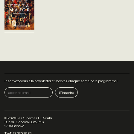
depuis au moins cent vingt
ans, un petit village des
Pyrénées organise sa fête.
Cinq jours d’ivresse et de...
Inscrivez-vous à la newsletter et recevez chaque semaine le programme!
©
2026
Les Cinémas Du Grütli
Rue du Général-Dufour 16
1204 Genève
T +41 22 320 78 78