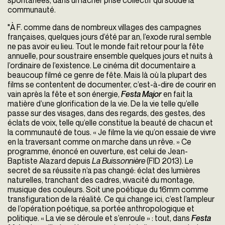
spontanées, dans un lâcher prise collectif qui soude la
communauté.
"À F. comme dans de nombreux villages des campagnes
françaises, quelques jours d’été par an, l’exode rural semble
ne pas avoir eu lieu. Tout le monde fait retour pour la fête
annuelle, pour soustraire ensemble quelques jours et nuits à
l’ordinaire de l’existence. Le cinéma dit documentaire a
beaucoup filmé ce genre de fête. Mais là où la plupart des
films se contentent de documenter, c’est-à-dire de courir en
vain après la fête et son énergie,
Festa Major
en fait la
matière d’une glorification
de la vie. De la vie telle qu’elle
passe sur des visages, dans des regards, des gestes, des
éclats de voix, telle qu’elle constitue la beauté de chacun et
la communauté de tous. « Je filme la vie qu’on essaie de vivre
en la traversant comme on marche dans un rêve. » Ce
programme, énoncé en ouverture, est celui de Jean-
Baptiste Alazard depuis
La Buissonnière
(FID 2013). Le
secret de sa réussite n’a pas changé: éclat des lumières
naturelles, tranchant des cadres, vivacité du montage,
musique des couleurs. Soit une poétique du 16mm comme
transfiguration de la réalité. Ce qui change ici, c’est l’ampleur
de l’opération poétique, sa portée anthropologique et
politique. « La vie se déroule et s’enroule » : tout, dans
Festa