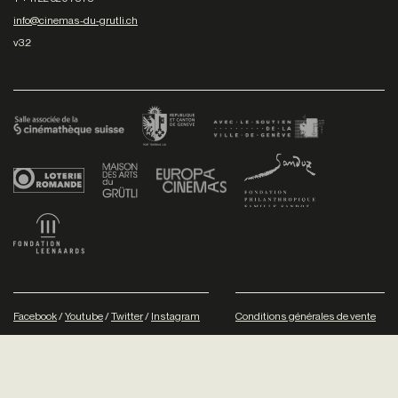
info@cinemas-du-grutli.ch
v3.2
Facebook
/
Youtube
/
Twitter
/
Instagram
Conditions générales de vente
Dev
+P plusproduit
- Design
TWKS