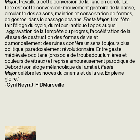
Major
, travaille à cette conversion de la ligne en cercle. La
fête est cette conversion : mouvement giratoire de la danse,
circularité des saisons, maintien et conservation de formes,
de gestes, dans le passage des ans.
Festa Major
, film-fête,
fait l’éloge du cycle, du retour : antique topos auquel
l’aggravation de la tempête du progrès, l’accélération de la
vitesse de destruction des formes de vie et
d’amoncellement des ruines confère un sens toujours plus
politique, paradoxalement révolutionnaire. Entre geste
médiévale occitane (prosodie de troubadour, lumières et
couleurs de vitraux) et reprise amoureusement parodique de
Debord (son éloge mélancolique de l’amitié),
Festa
Major
célèbre les noces du cinéma et de la vie. En pleine
gloire."
-
Cyril Neyrat, FIDMarseille
Festa Major
Jean-Baptiste Alazard
France - 2024
vofr - 68'
Chaque année à la fin de l’été,