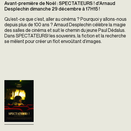
Avant-première de Noël : SPECTATEURS ! d'Arnaud
Desplechin dimanche 29 décembre à 17H15 !
Qu’est-ce que c’est, aller au cinéma ? Pourquoi y allons-nous
depuis plus de 100 ans ? Arnaud Desplechin célèbre la magie
des salles de cinéma et suit le chemin du jeune Paul Dédalus.
Dans SPECTATEURS! les souvenirs, la fiction et la recherche
se mêlent pour créer un flot envoûtant d’images.
Spectateurs !
Arnaud Desplechin
France - 2024
vofr - 88'
Qu’est-ce que c’est, aller au
cinéma ? Pourquoi y allons-
nous depuis plus de cent ans
? Je voulais célébrer les salles
de cinéma, leurs magies.
Aussi...