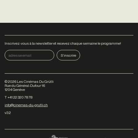
Inscrivez-vous à la newsletter et recevez chaque semaine le programme!
©
2026
Les Cinémas Du Grütli
Rue du Général-Dufour 16
1204 Genève
T +41 22 320 78 78
info@cinemas-du-grutli.ch
v3.2