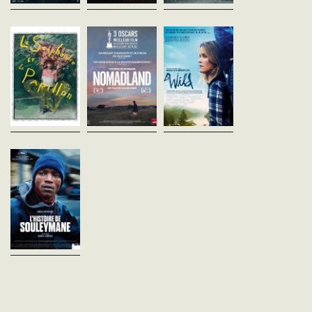
Le Scaphandre et
Nomadland
Wild
le papillon
Chloé Zhao
Jean-Marc Vallée
Etats-Unis - 2020
Etats-Unis - 2014
Julian Schnabel
vost - 108'
vost - 115'
France - 2007
vofr - 112'
Après l’effondrement
Après plusieurs années
économique de la cité
d’errance, d’addiction et l
À la suite d'un accident
ouvrière du Nevada où elle
de son couple, Cheryl St
vasculaire, Jean-Dominique
vivait, Fern décide de prendre
prend une décision radica
Bauby ne peut plus bouger,
la route à bord de son van
elle tourne le dos à son
parler ni même respirer sans
aménagé et d’adopter...
passé...
assistance. Dans ce corps
inerte, seul un...
L'Histoire de
Souleymane
Boris Lojkine
France - 2024
vofr - 93'
Tandis qu’il pédale dans les
rues de Paris pour livrer des
repas, Souleymane répète
son histoire. Dans deux jours,
il doit passer son entretien
de...