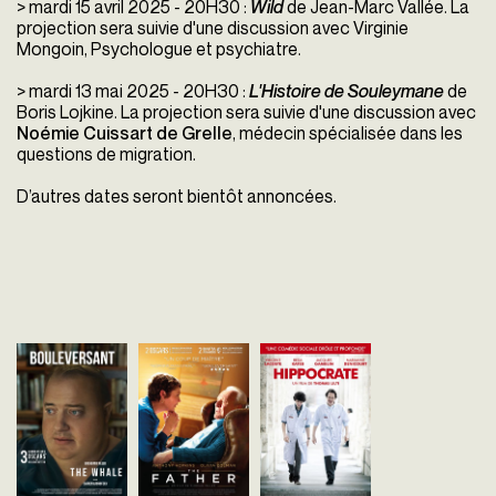
> mardi 15 avril 2025 - 20H30 :
Wild
de Jean-Marc Vallée.
La
projection sera suivie d'une discussion avec Virginie
Mongoin, Psychologue et psychiatre.
> mardi 13 mai 2025 - 20H30 :
L'Histoire de Souleymane
de
Boris Lojkine.
La projection sera suivie d'une discussion avec
Noémie Cuissart de Grelle
, médecin spécialisée dans les
questions de migration.
D’autres dates seront bientôt annoncées.
The Whale
The Father
Hippocrate
Darren Aronofsky
Florian Zeller
Thomas Lilti
Etats-Unis - 2022
Royaume-Uni - 2020
France - 2014
vost - 117'
vost - 97'
vf - 102'
Charlie, professeur d'anglais
The Father raconte la
Benjamin va devenir un 
reclus souffrant d'obésité,
trajectoire intérieure d’un
médecin, il en est certain
tente de renouer avec sa fille
homme de 81 ans, Anthony,
Mais pour son premier s
adolescente pour une ultime
dont la réalité se brise peu à
d’interne dans le service
chance de rédemption…...
peu sous nos yeux. Mais c’est
son père, rien ne se pas
aussi l’...
comme...