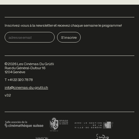
Inscrivez-vous à la newsletter et recevez chaque semaine le programme!
©
2026
Les Cinémas Du Grütli
Rue du Général-Dufour 16
1204 Genève
T +41 22 320 78 78
info@cinemas-du-grutli.ch
v3.2