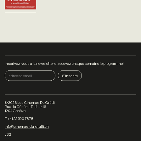
Inscrivez-vous à la newsletter et recevez chaque semaine le programme!
©
2026
Les Cinémas Du Grütli
Rue du Général-Dufour 16
1204 Genève
T +41 22 320 78 78
info@cinemas-du-grutli.ch
v3.2