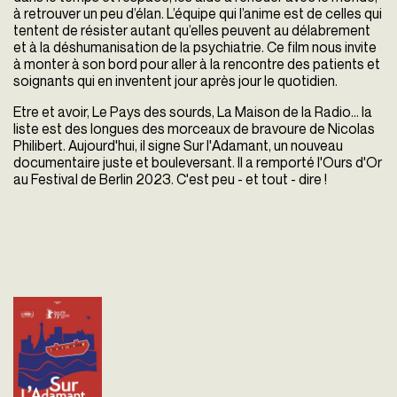
à retrouver un peu d’élan. L’équipe qui l’anime est de celles qui
tentent de résister autant qu’elles peuvent au délabrement
et à la déshumanisation de la psychiatrie. Ce film nous invite
à monter à son bord pour aller à la rencontre des patients et
soignants qui en inventent jour après jour le quotidien.
Etre et avoir, Le Pays des sourds, La Maison de la Radio… la
liste est des longues des morceaux de bravoure de Nicolas
Philibert. Aujourd'hui, il signe Sur l'Adamant, un nouveau
documentaire juste et bouleversant. Il a remporté l'
Ours d'Or
au Festival de Berlin 2023. C'est peu - et tout - dire !
Sur l'adamant
Nicolas Philibert
France - 2023
vofr - 109'
L’Adamant est un centre de
jour unique en son genre :
c’est un bâtiment flottant.
Édifié sur la Seine, en plein
cœur de Paris, il accueille
des...