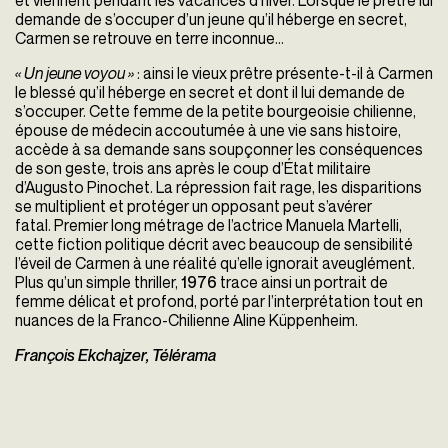
et viennent pendant les vacances d’hiver. Lorsque le prêtre lui
demande de s’occuper d’un jeune qu’il héberge en secret,
Carmen se retrouve en terre inconnue…
« Un jeune voyou »
: ainsi le vieux prêtre présente-t-il à Carmen
le blessé qu’il héberge en secret et dont il lui demande de
s’occuper. Cette femme de la petite bourgeoisie chilienne,
épouse de médecin accoutumée à une vie sans histoire,
accède à sa demande sans soupçonner les conséquences
de son geste, trois ans après le coup d’État militaire
d’Augusto Pinochet. La répression fait rage, les disparitions
se multiplient et protéger un opposant peut s’avérer
fatal. Premier long métrage de l’actrice Manuela Martelli,
cette fiction politique décrit avec beaucoup de sensibilité
l’éveil de Carmen à une réalité qu’elle ignorait aveuglément.
Plus qu’un simple thriller,
1976
trace ainsi un portrait de
femme délicat et profond, porté par l’interprétation tout en
nuances de la Franco-Chilienne Aline Küppenheim.
François Ekchajzer, Télérama