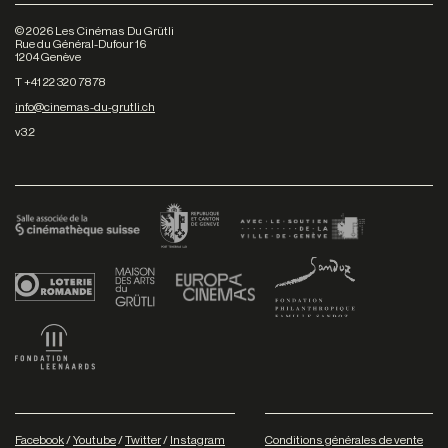
©
2026
Les Cinémas Du Grütli
Rue du Général-Dufour 16
1204 Genève
T +41 22 320 78 78
info@cinemas-du-grutli.ch
v3.2
Facebook
/
Youtube
/
Twitter
/
Instagram
Conditions générales de vente