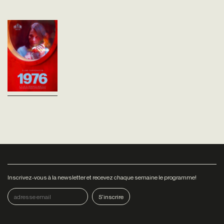
1976
Manuela Martelli
Chili - 2022
vost - 95'
Chili, 1976. Trois ans après le
coup d’État de Pinochet,
Carmen part superviser la
rénovation de la maison
familiale en bord de mer. Son
mari, ses...
Inscrivez-vous à la newsletter et recevez chaque semaine le programme!