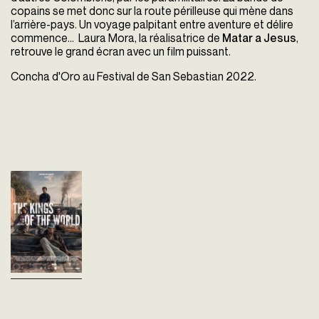
copains se met donc sur la route périlleuse qui mène dans
l’arrière-pays. Un voyage palpitant entre aventure et délire
commence
… Laura Mora, la réalisatrice de
Matar a Jesus
,
retrouve le grand écran avec un film puissant.
Concha d'Oro au Festival de San Sebastian 2022.
Los reyes del
mundo
Laura Mora Ortega
Colombie - 2022
vost - 103'
Rá et ses amis sont cinq
adolescents des rues de
Medellín. Cinq rois dépourvus
de royaume, de famille et de
racines. À la recherche d’une
terre...