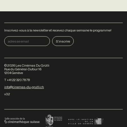
Inscrivez-vous à la newsletter et recevez chaque semaine le programme!
©
2026
Les Cinémas Du Grütli
Rue du Général-Dufour 16
1204 Genève
T +41 22 320 78 78
info@cinemas-du-grutli.ch
v3.2