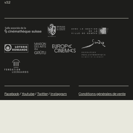
v3.2
Facebook
/
Youtube
/
Twitter
/
Instagram
Conditions générales de vente
Dev
+P plusproduit
- Design
TWKS