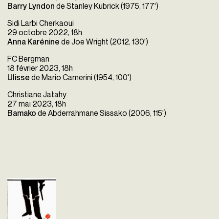
Barry Lyndon
de Stanley Kubrick (1975, 177')
Sidi Larbi Cherkaoui
29 octobre 2022, 18h
Anna Karénine
de Joe Wright (2012, 130')
FC Bergman
18 février 2023, 18h
Ulisse
de Mario Camerini (1954, 100')
Christiane Jatahy
27 mai 2023, 18h
Bamako
de Abderrahmane Sissako (2006, 115')
Barry Lyndon
Stanley Kubrick
Etats-Unis - 1975
vost - 184'
Un fermier irlandais rêve de
faire partie de l'aristocratie
anglaise. Après de
nombreuses aventures, il