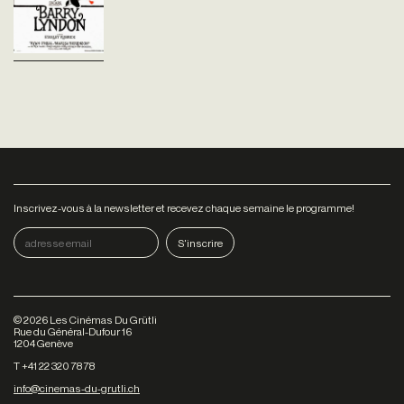
parvient à ses fins en
séduisant une riche...
Inscrivez-vous à la newsletter et recevez chaque semaine le programme!
©
2026
Les Cinémas Du Grütli
Rue du Général-Dufour 16
1204 Genève
T +41 22 320 78 78
info@cinemas-du-grutli.ch