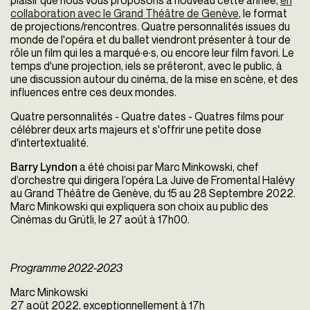
plaisir que nous vous proposons à nouveau cette année,
en
collaboration avec le Grand Théâtre de Genève
, le format
de projections/rencontres. Quatre personnalités issues du
monde de l'opéra et du ballet viendront présenter à tour de
rôle un film qui les a marqué·e·s, ou encore leur film favori. Le
temps d'une projection, iels se prêteront, avec le public, à
une discussion autour du cinéma, de la mise en scène, et des
influences entre ces deux mondes.
Quatre personnalités - Quatre dates - Quatres films pour
célébrer deux arts majeurs et s'offrir une petite dose
d'intertextualité.
Barry Lyndon
a été choisi par Marc Minkowski, chef
d’orchestre qui dirigera l’opéra
La Juive
de Fromental Halévy
au Grand Théâtre de Genève, du 15 au 28 Septembre 2022.
Marc Minkowski qui expliquera son choix au public des
Cinémas du Grütli, le 27 août à 17h00.
Programme 2022-2023
Marc Minkowski
27 août 2022, exceptionnellement à 17h