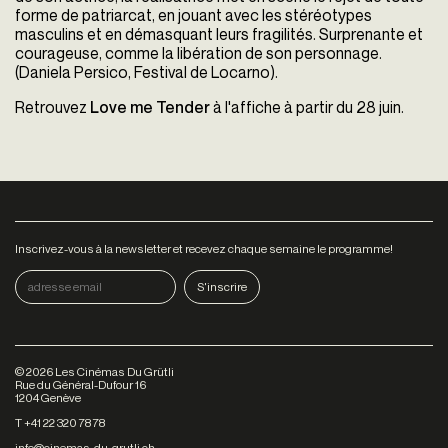
forme de patriarcat, en jouant avec les stéréotypes
masculins et en démasquant leurs fragilités. Surprenante et
courageuse, comme la libération de son personnage.
(Daniela Persico, Festival de Locarno).
Retrouvez
Love me Tender
à l'affiche à partir du 28 juin.
Inscrivez-vous à la newsletter et recevez chaque semaine le programme!
©
2026
Les Cinémas Du Grütli
Rue du Général-Dufour 16
1204 Genève
T +41 22 320 78 78
info@cinemas-du-grutli.ch