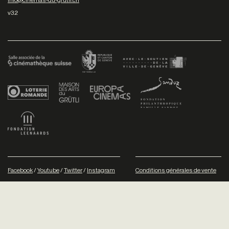
v3.2
Facebook
/
Youtube
/
Twitter
/
Instagram
Conditions générales de vente
Dev
+P plusproduit
- Design
TWKS