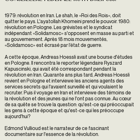
1979: révolution en Iran. Le shah, le «Roi des Rois», doit
quitter le pays. L'ayatollah Khomeini prend le pouvoir. 1980:
révolution en Pologne. Les grévistes et le syndicat
indépendant «Solidarnosc» s'opposent en masse au parti et
au gouvernement. Après 18 mois mouvementés,
«Solidarnosc» est écrasé par l’état de guerre.
A cette époque, Andreas Hoessli avait une bourse d'études
en Pologne. Il rencontra le reporter légendaire Ryszard
Kapuscinski, qui avait été correspondant pendant la
révolution en Iran. Quarante ans plus tard, Andreas Hoessli
revient en Pologne et interviewe les anciens agents des
services secrets qui l'avaient surveillé et qui voulaient le
recruter. Puis il voyage en Iran et interviewe des témoins de
la révolution et des jeunes qui ne l'ont pas connue. Au cœur
de sa quête se trouve la question: qu'est-ce qui préoccupait
les gens à cette époque et qu'est-ce qui les préoccupe
aujourd'hui?
Edmond Vullioud est le narrateur de ce fascinant
documentaire sur l'essence de la révolution.