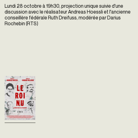
Lundi 28 octobre à 19h30, projection unique suivie d'une
discussion avec le réalisateur Andreas Hoessli et l'ancienne
conseillère fédérale Ruth Dreifuss, modérée par Darius
Rochebin (RTS)
Le Roi nu - la
révolution en 18
fragments
Andreas Hoessli
Suisse - 2019
vost - 107'
1979, Révolution en Iran. 1980,
Révolution en Pologne. La
chute du Shah, le "Roi des
rois" en Iran, les grèves de
masse et le mouvement
"Solidarnosc...