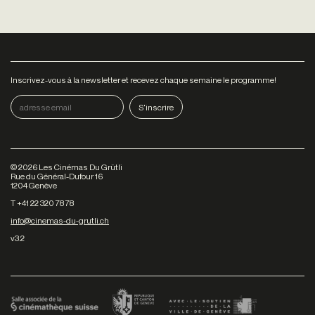
Inscrivez-vous à la newsletter et recevez chaque semaine le programme!
©
2026
Les Cinémas Du Grütli
Rue du Général-Dufour 16
1204 Genève
T +41 22 320 78 78
info@cinemas-du-grutli.ch
v3.2