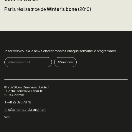
Par la réalisatrice de
Winter's bone
(2010)
Inscrivez-vous à la newsletter et recevez chaque semaine le programme!
©
2026
Les Cinémas Du Grütli
Rue du Général-Dufour 16
1204 Genève
T +41 22 320 78 78
info@cinemas-du-grutli.ch
v3.2