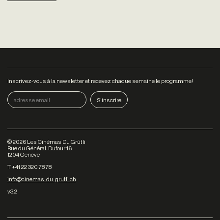
Inscrivez-vous à la newsletter et recevez chaque semaine le programme!
©
2026
Les Cinémas Du Grütli
Rue du Général-Dufour 16
1204 Genève
T +41 22 320 78 78
info@cinemas-du-grutli.ch
v3.2