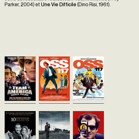
Parker, 2004) et
Une Vie Difficile
(Dino Risi, 1961).
Team America
OSS 117: Le Caire nid
OSS 117: Rio ne
Trey Parker
d'Espions
répond plus
Etats-Unis - 2004
Michel Hazanavicius
Michel Hazanavicius
vost - 98'
France - 2006
France - 2009
vofr - 99'
vofr - 108'
Team America est une unité
d'élite qui se bat sous toutes
Égypte, 1955, le Caire est un
Douze ans après Le Cair
les latitudes pour assurer
véritable nid d'espions.Tout le
OSS 117 est de retour pou
notre sécurité. Apprenant
monde se méfie de tout le
nouvelle mission à l'autr
qu'un dictateur mégalo
monde, tout le monde
bout du monde. Lancé su
s'apprête à...
complote contre tout le
traces d'un microfilm
monde : Anglais...
compromettant...
The Artist
The Search
Le Redoutable
Michel Hazanavicius
Michel Hazanavicius
Michel Hazanavicius
France - 2011
France - 2013
France - 2017
vost - 100'
vost - 135'
vofr - 107'
Hollywood 1927. George
Le film se passe pendant la
Paris 1967. Jean-Luc God
Valentin est une vedette du
seconde guerre de
le cinéaste le plus en vu
cinéma muet à qui tout sourit.
Tchétchénie, en 1999. Il
sa génération, tourne La
L'arrivée des films parlants va
raconte, à échelle humaine,
Chinoise avec la femme q
le faire sombrer dans l'oubli....
quatre destins que la guerre
aime, Anne Wiazemsky,