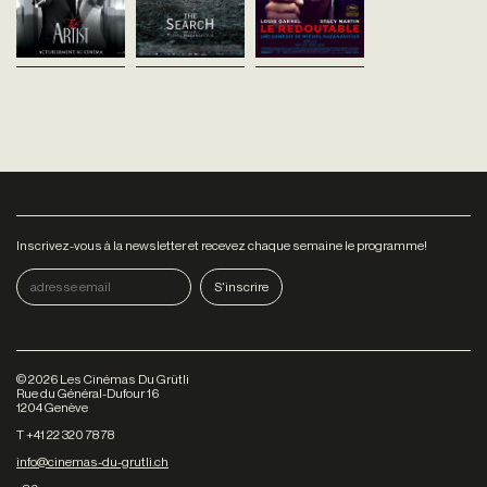
va amener à se...
20 ans sa...
Inscrivez-vous à la newsletter et recevez chaque semaine le programme!
©
2026
Les Cinémas Du Grütli
Rue du Général-Dufour 16
1204 Genève
T +41 22 320 78 78
info@cinemas-du-grutli.ch