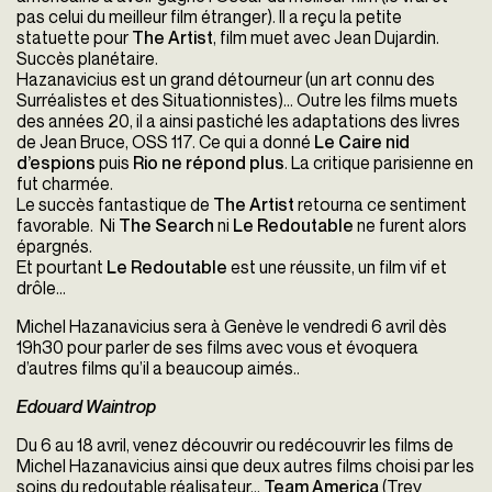
pas celui du meilleur film étranger). Il a reçu la petite
statuette pour
The Artist
, film muet avec Jean Dujardin.
Succès planétaire.
Hazanavicius est un grand détourneur (un art connu des
Surréalistes et des Situationnistes)… Outre les films muets
des années 20, il a ainsi pastiché les adaptations des livres
de Jean Bruce, OSS 117. Ce qui a donné
Le Caire nid
d’espions
puis
Rio ne répond plus
. La critique parisienne en
fut charmée.
Le succès fantastique de
The Artist
retourna ce sentiment
favorable. Ni
The Search
ni
Le Redoutable
ne furent alors
épargnés.
Et pourtant
Le Redoutable
est une réussite, un film vif et
drôle…
Michel Hazanavicius sera à Genève le vendredi 6 avril dès
19h30 pour parler de ses films avec vous et évoquera
d’autres films qu’il a beaucoup aimés..
Edouard Waintrop
Du 6 au 18 avril, venez découvrir ou redécouvrir les films de
Michel Hazanavicius ainsi que deux autres films choisi par les
soins du redoutable réalisateur...
Team America
(Trey