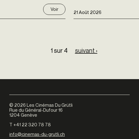
Voir
21 Août 2026
1 sur 4
suivant ›
©
2026
Les Cinémas Du Grütli
Rue du Général-Dufour 16
1204 Genève
T +41 22 320 78 78
info@cinemas-du-grutli.ch