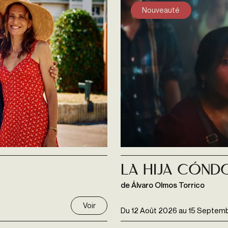
Nouveauté
La Hija Cónd
de Álvaro Olmos Torrico
Voir
Du
12 Août 2026
au
15 Septem