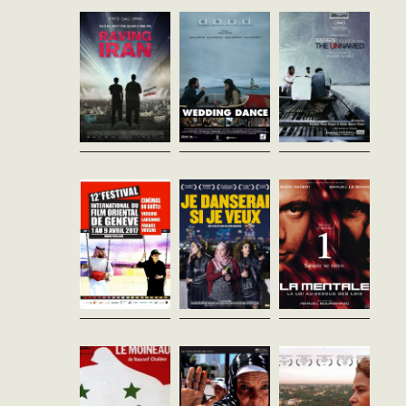
comme DJs dans le milieu
bangladais expatrié supposé
Le chauffeur de taxi Ahmet,
underground de la techno à
contenir le corps du fils d’un
qui est sur le point d’être
Téhéran. Sans perspectives
fermier est livré avec… le corps
fiancé à la jeune fille que sa
d’avenir et fatigués de cet ...
d’un autre....
mère lui a choisie, commence
une relation passionnée...
Le Retour de
In Between
La Mentale
l'enfant
Clara Royer
Robert Fraisse
Palestine - 2016
France - 2002
prodigue
vost - 102'
vf - 116'
Youssef Chahine
Egypte - 1976
Trois jeunes Palestiniennes
Après avoir purgé une peine
vost - 120'
vivant à Tel Aviv se racontent.
de quatre ans derrière les
Prises entre traditions et vie
barreaux, Dris, une petite
Ali est attendu dans le village
citadine, elles cherchent à
frappe de banlieue, décide de
de Mitchaboura par les siens,
exercer leur liberté...
se ranger auprès de ...
les Madbouly, propriétaires
d’une petite entreprise et par
les ouvriers, pour qui il...
Le moineau
Affame ton
L'horizon ne
Youssef Chahine
chien
s'arrête pas à
Egypte - 1972
Géza Röhrig
la Courneuve
vost - 105'
Maroc - 2016
Antonio Centeno
vost - 94'
France - 2016
Juin 1967, à la veille de la
vost - 38'
guerre des Six Jours, un
Un épisode douloureux de
jeune officier et un journaliste
l’histoire du Maroc est révélé
Portrait attachant de
se croisent sur la piste d’Abou
dans une interview avec
Mabrouka Hadjadj,
Kheidr, un...
Driss Basri, personnage clé
artiste franco-algérienne,
du règne de Hassan II,
habitant la tour Debussy