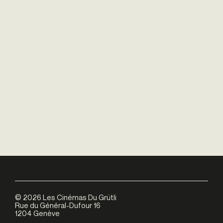
©
2026
Les Cinémas Du Grütli
Rue du Général-Dufour 16
1204 Genève