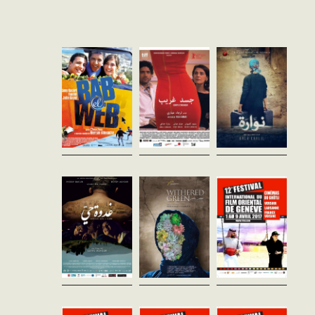
Algérie - 2005
Egypte - 2016
Raja Amari
vf - 93'
vost - 111'
Tunisie - 2016
vost - 92'
Kamel et son frère Bouzid
Nawara est au service d’une
vivent à Bab el Oued, un
riche famille liée
Samia échoue sur les rivages
quartier populaire d’Alger.
au gouvernement de
de l’Europe. Hantée par l’idée
Kamel est un
Mubarak. Lorsque la
d’être rattrapée par un frère
solitaire, désabusé et
révolution de 2011 éclate, la
radicalisé qu’elle avait
taciturne. Bouzid, plus...
famille décide de...
dénoncé, elle trouve...
demain dès
Withered
Tales of Africa
l'aube
green
Sabrien
Algérie - 2015
Andrés José Cruz
Urs Rechn
vf - 87'
Tunisie - 2016
Egypte - 2016
vost - 93'
vost - 72'
Plusieurs contes dédiés à la
sagesse africaine. Notre
Entre enquête policière et
Après la mort de ses parents,
conteur est Papa Nzenu, un
récit intime, le film raconte les
Iman, une jeune femme
griot d’aujourd’hui, avec qui
destins croisés de trois
traditionnelle et
nous voyagerons à travers...
jeunes dans une Tunisie
conservatrice, doit prendre
post-révolution qui oscille...
soin de sa soeur cadette,
Noha. Cette...
Un petit conte
Orient-express
Orient-express
de Beyrouth
n°3
n°5
Todd Charmont
Liban - 2016
vost - 104'
vost - 100'
vost - 37'
Une mère s’installe avec son
Traditions face à la
Djihadisme pour les
fils de trente ans et son ami
Rébulique: COLLABEUR,
nuls:Suivi d’un débat avec