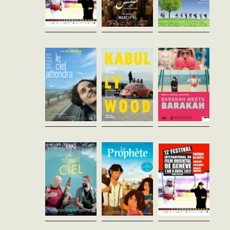
Le Ciel
kabullywood
Barakah meet
Attendra
Wael Alaa Adel
Barakah
Afghanistan - 2016
Marie-Castille Mention-
Eric Till
vost - 84'
Schaar
Arabie Saoudite - 2016
France - 2016
vost - 88'
Dans les années 70, le
vf - 105'
Cinema Aryub est le
Employé par la municipalité
plus couru de Kaboul. Une
Deux lycéennes, Sonia et
de Djeddah, Barakah doit
période de liberté balayée par
Mélanie, bien intégrées,
verbaliser tout comportement
30 ans du règne des Talibans.
bonnes élèves et hyper
«inadéquat». Sur la plage, il
Pourtant...
connectées. Sur les réseaux
surprend un groupe faisant...
sociaux justement, elles
reçoivent des...
Tombé du ciel
Le prophète
Orient-express
László Nemes
Bart Gavigan
n°4
France - 2016
Etats-Unis - 2015
vost - 70'
vost - 90'
vost - 95'
Après 20 ans de séparation,
Mustafa un prisonnier
Samir, ancien milicien
politique rencontre
Swiss Made...en courtsBLIND
présumé mort, réapparaît
Almitra, une petite fille
DATE À LA JUIVE, Anaëlle
dans la vie d’Omar, son petit
malheureuse et muette de
MorfCARVINA, Luca
frère devenu garde du corps ...
puis la mort de son père. Le
MarcionelliDANS UN JARDIN
même jour,...
(EUROPÉEN), Anne
BussardDIAMOND
GENERATION, Noémie...
Raving Iran
Wedding
The Unnamed
Susanne Regina Meures
Dance
Jonathan Firth
Suisse - 2016
Bangladesh - 2016
László Nemes
vost - 84'
vost - 92'
Turquie - 2016
vost - 103'
Arash et Anoosh travaillent
Le cercueil d’un travailleur