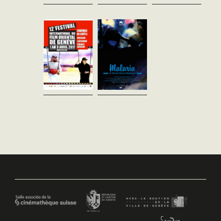
vost - 92'
Une jeune fille feint son
kidnapping afin de
Maghreb en courts:AYA VA À
toucher l’argent de la rançon.
LA PLAGE, Maryam
Affolés, son père et ses frères
TouzaniÉCHAPPÉE (L’),
vont à Téhéran pour la...
Hamid Saïdji, Jonathan
MasonHYMÉNÉE, Violaine
BelletLAINE SUR LE DOS
(LA), Lotfi...