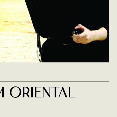
m Oriental
Bab el web
corps
Nawara
Merzak Allouache
étranger
Levente Molnár