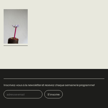
Devises
trompeuses
Claus Strigel
Allemagne - 2006
vost
La monnaie est créée à partir
de rien !Vous ne vous en êtes
pas rendu compte ?Alors il
est temps de s'y
mettre ! Vous voulez...
Inscrivez-vous à la newsletter et recevez chaque semaine le programme!