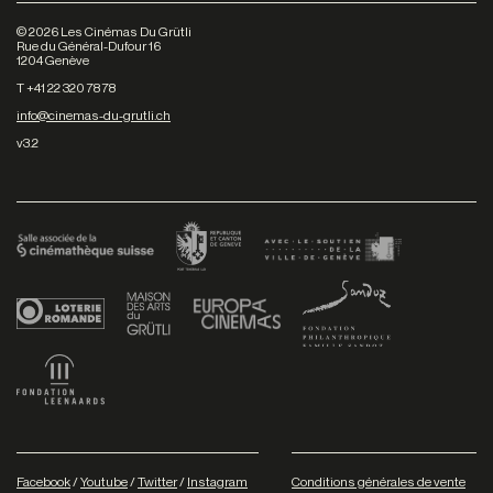
©
2026
Les Cinémas Du Grütli
Rue du Général-Dufour 16
1204 Genève
T +41 22 320 78 78
info@cinemas-du-grutli.ch
v3.2
Facebook
/
Youtube
/
Twitter
/
Instagram
Conditions générales de vente