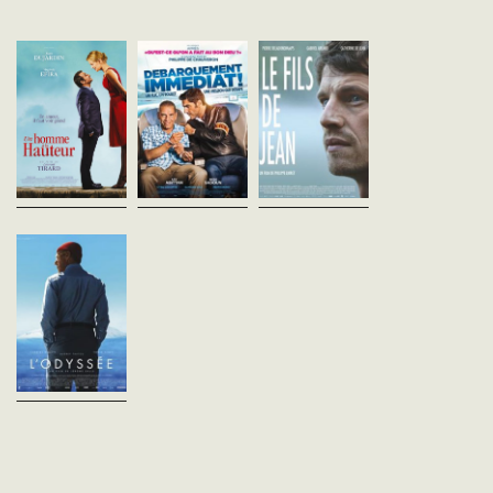
Un Homme à la
Débarquement
Le Fils de Jean
hauteur
immédiat
Philippe Lioret
France - 2016
Laurent Tirard
Philippe de Chauveron
vf - 98'
France - 2016
France - 2016
vost - 99'
vf - 90'
À trente-trois ans, Math
sait pas qui est son père
Diane est une belle femme.
C'est l'histoire d'un flic de la
matin, un appel télépho
Une très belle femme.
police des frontières qui
lui apprend que celui-ci é
Brillante avocate, elle a de
ramène un gars dans son
canadien et qu'il vient de.
l’humour et une forte
pays, sauf que ce n'est pas le
personnalité. Et comme elle
bon gars et ce n'est pas le
vient de mettre un...
bon...
L'Odyssée
Jérôme Salle
France - 2016
vf - 122'
1948. Jacques-Yves
Cousteau, sa femme et ses
deux fils, vivent au paradis,
dans une jolie maison
surplombant la mer
Méditerranée. Mais Cousteau
ne...