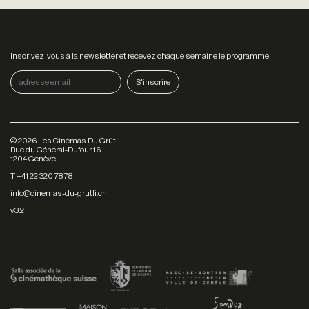
Inscrivez-vous à la newsletter et recevez chaque semaine le programme!
©
2026
Les Cinémas Du Grütli
Rue du Général-Dufour 16
1204 Genève
T +41 22 320 78 78
info@cinemas-du-grutli.ch
v3.2