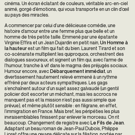
cinéma. Un écran éclatant de couleurs, véritable arc-en-ciel
animé, gorgé d’émotions, qui vous transporte en un clin d’œil
au pays des miracles.
A commencer par celui d’une délicieuse comédie, une
histoire d’amour entre une femme plus que belle et un
homme de très petite taille. Emmené par une épatante
Virginie Effira et un Jean Dujardin en petit nain,
Un Homme à
la hauteur
est un film qui fait du bien. Laurent Tirard et son
co-scénariste multiplient les quiproquos, orchestrent des
dialogues savoureux, et signent un film qui, avec l’arme de
l’humour, tranche à vif dans le magma des préjugés sociaux.
Humour encore, avec
Débarquement immédiat
, un
divertissement hautement relevé emmené à un rythme
effréné par deux acteurs sympathiques. Les gags
s’enchaînent autour d’un sujet assez galvaudé (un gentil
policier doit escorter un méchant, mais les accrocs ne
manquent pas et la mission n’est pas aussi simple que
prévue), et même plutôt sensible : en filigrane, en effet,
l’immigration en France. Mais bref, les péripéties les plus
invraisemblables finissent par enlever le morceau. On rit
beaucoup. Changement de registre avec
Le Fils de Jean
.
Adaptant un beau roman de Jean-Paul Dubois, Philippe
Lioret offre une œuvre délicate sur la filiation, portée par