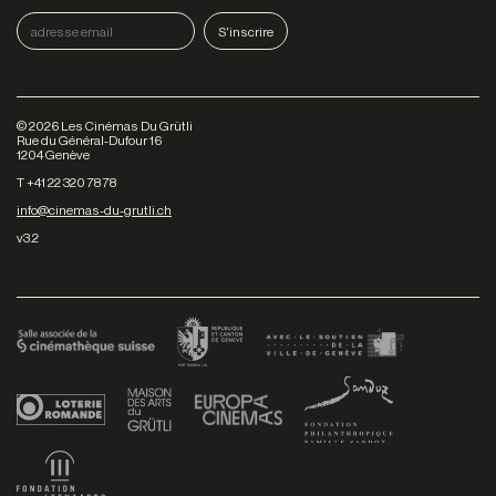
©
2026
Les Cinémas Du Grütli
Rue du Général-Dufour 16
1204 Genève
T +41 22 320 78 78
info@cinemas-du-grutli.ch
v3.2