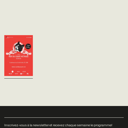
Nuit du Court
Métrage - Tournée
2016
20:00 - PREMIERE ET SWISS
SHORTSLe nouveau cinéma
helvétique (62') Le cinéma
suisse raconté sous des
perspectives variées et
pourvu d'une patte...
Inscrivez-vous à la newsletter et recevez chaque semaine le programme!