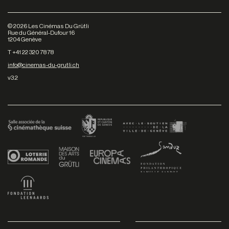
©
2026
Les Cinémas Du Grütli
Rue du Général-Dufour 16
1204 Genève
T +41 22 320 78 78
info@cinemas-du-grutli.ch
v3.2