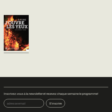
À peine j'ouvre les
yeux
Leyla Bouzid
Tunisie - 2015
vost - 102'
Tunis, juste avant la chute du
président Ben Ali. Farah vient
d’avoir son bac, rêve de
musique et joue dans un
groupe de rock contestataire.
Elle...
Inscrivez-vous à la newsletter et recevez chaque semaine le programme!