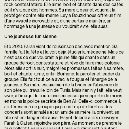
rock contestataire. Elle aime, boit et chante dans des cafés
où il n’y a que des hommes. Sa mère a peur et voudrait la
protéger contre elle-même.
Leyla Bouzid nous offre un film
d’une vivacité incroyable et, d’une certaine manière, un
hommage à une jeunesse qui voudrait vivre, elle aussi.
Une jeunesse tunisienne
Été 2010. Farah vient de réussir son bac avec mention. Sa
famille fait la fête et la voit déjà étudier la médecine. Mais ce
n’est pas ce que voudrait la jeune fille qui chante dans un
groupe de rock contestataire et rêve de faire musicologie.
Alors elle sort la nuit, malgré les promesses faites à sa mère,
boit et chante, aime, enfin, Borhène, le parolier et leader du
groupe. Elle fait tout cela avec la fougue et l’énergie de la
jeunesse. Sa mère essaie bien de la brider en l’absence de
son père qui travaille loin de Tunis. Mais rien n’y fait, elle veut
vivre, à l’image de toute une jeunesse qui supporte de moins
en moins la police secrète de Ben Ali. Celle-ci commence à
s’intéresser à ce groupe qui prend trop de libertés: des
concerts sont annulés et un ami de sa mère, la prévient: sa
fille est en danger elle aussi. Hayet décide alors d’envoyer
Farah à Gafsa, rejoindre son père. Au moment de prendre le
taxi collectif, Farah disparaît. Leyla Bouzid insuffle autant