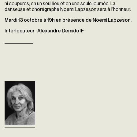
ni coupures, en un seul lieu et en une seule journée. La
danseuse et chorégraphe Noemí Lapzeson sera à l’honneur.
Mardi 13 octobre à 19h en présence de Noemí Lapzeson.
Interlocuteur : Alexandre DemidofF
Noemí Lapzeson.
Un lieu, le corps
Alexandre Demidoff
Suisse - 2015
vf - 50'
L'enseignement implique
une façon de bouger, une
façon de parler et c'est avec ce
langage-là que je crée. Les
gens qui travaillent avec moi
sont...