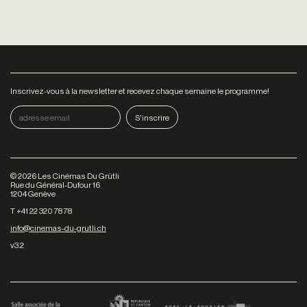
Inscrivez-vous à la newsletter et recevez chaque semaine le programme!
©
2026
Les Cinémas Du Grütli
Rue du Général-Dufour 16
1204 Genève
T +41 22 320 78 78
info@cinemas-du-grutli.ch
v3.2