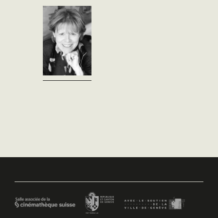
littéraire et
romantisme Après un
diplôme de traductrice de
l'Ecole d'Interprètes et une
licence en histoire...