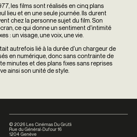
7, les films sont réalisés en cinq plans
l lieu et en une seule journée. Ils durent
uvent chez la personne sujet du film. Son
écran, ce qui donne un sentiment d'intimité
es : un visage, une voix, une vie.
it autrefois lié à la durée d'un chargeur de
isés en numérique, donc sans contrainte de
nte minutes et des plans fixes sans reprises
e ainsi son unité de style.
©
2026
Les Cinémas Du Grütli
Rue du Général-Dufour 16
1204 Genève