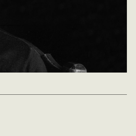
Marlyse Pietri
Gilles Vuissoz
Suisse - 2015
vost - 60'
Marlyse Pietri - entre vérité