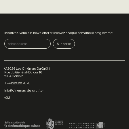
Inscrivez-vous à la newsletter et recevez chaque semaine le programme!
©
2026
Les Cinémas Du Grütli
Rue du Général-Dufour 16
1204 Genève
T +41 22 320 78 78
info@cinemas-du-grutli.ch
v3.2