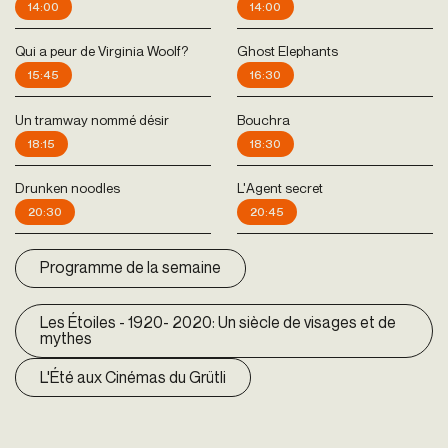
14:00
14:00
Qui a peur de Virginia Woolf?
Ghost Elephants
15:45
16:30
Un tramway nommé désir
Bouchra
18:15
18:30
Drunken noodles
L'Agent secret
20:30
20:45
Programme de la semaine
Les Étoiles - 1920- 2020: Un siècle de visages et de
mythes
L'Été aux Cinémas du Grütli